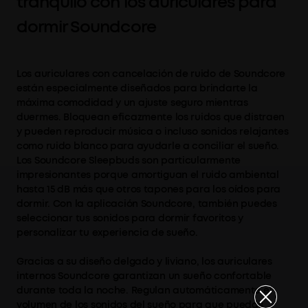
tranquilo con los auriculares para
dormir Soundcore
Los auriculares con cancelación de ruido de Soundcore
están especialmente diseñados para brindarte la
máxima comodidad y un ajuste seguro mientras
duermes. Bloquean eficazmente los ruidos que distraen
y pueden reproducir música o incluso sonidos relajantes
como ruido blanco para ayudarle a conciliar el sueño.
Los Soundcore Sleepbuds son particularmente
impresionantes porque amortiguan el ruido ambiental
hasta 15 dB más que otros tapones para los oídos para
dormir. Con la aplicación Soundcore, también puedes
seleccionar tus sonidos para dormir favoritos y
personalizar tu experiencia de sueño.
Gracias a su diseño delgado y liviano, los auriculares
internos Soundcore garantizan un sueño confortable
durante toda la noche. Regulan automáticamente el
volumen de los sonidos del sueño para que puedas