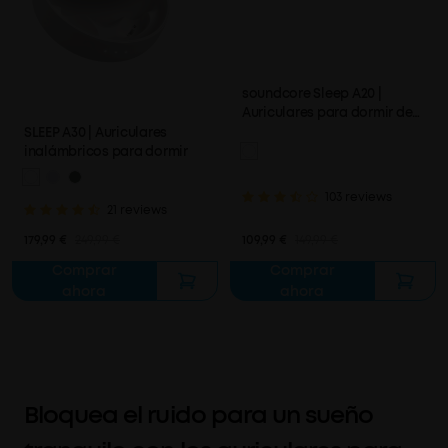
soundcore Sleep A20 |
Auriculares para dormir de
siguiente nivel con
SLEEP A30 | Auriculares
comodidad mejorada
inalámbricos para dormir
103 reviews
21 reviews
179,99 €
249,99 €
109,99 €
149,99 €
Comprar
Comprar
ahora
ahora
Bloquea el ruido para un sueño