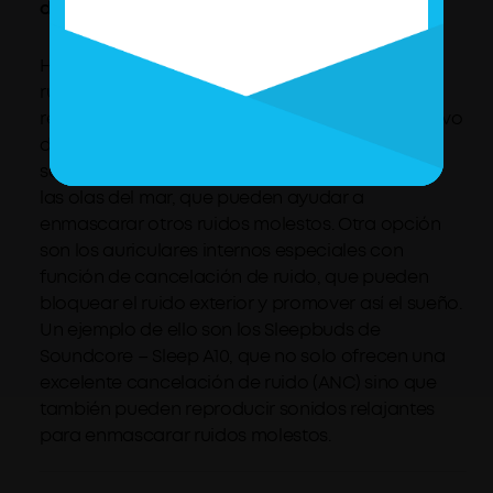
duermo?
Hay dos métodos efectivos para bloquear el
ruido mientras duermes y conseguir un sueño
reparador. Una de ellas es el uso de un dispositivo
de ruido blanco. Estos dispositivos producen
sonidos relajantes como el sonido de la lluvia o
las olas del mar, que pueden ayudar a
enmascarar otros ruidos molestos. Otra opción
son los auriculares internos especiales con
función de cancelación de ruido, que pueden
bloquear el ruido exterior y promover así el sueño.
Un ejemplo de ello son los Sleepbuds de
Soundcore – Sleep A10, que no solo ofrecen una
excelente cancelación de ruido (ANC) sino que
también pueden reproducir sonidos relajantes
para enmascarar ruidos molestos.