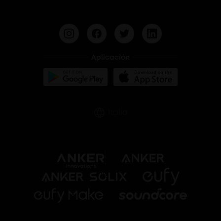
BassUp™
Aplicación
Italia