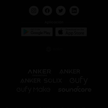
BassUp™
Aplicación
Italia