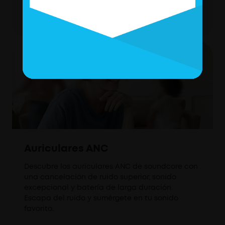
ruido
Auriculares ANC
Descubre los auriculares ANC de soundcore con
una cancelación de ruido superior, sonido
excepcional y batería de larga duración.
Escapa del ruido y sumérgete en tu sonido
favorito.