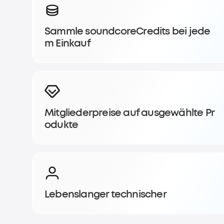
soundcoreCredits-
Prämienprogramm
Sammle soundcoreCredits bei jede
m Einkauf
an
Werde Mitglied, sammle soundcoreCredits bei jedem E
erhalte eine exklusive Belohnung.
Mitgliederpreise auf ausgewählte Pr
Jetzt beitreten
Anmelden
odukte
Lebenslanger technischer