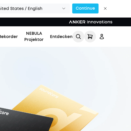
Continue
ited States / English
NEBULA
Rekorder
Entdecken
Projektor
Einloggen
Meine Bestellung
verfolgen
Lade Freunde ein & erhalte