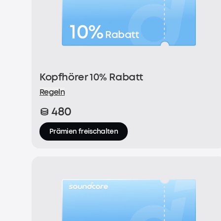
10%
Rabatt
Kopfhörer 10% Rabatt
Regeln
480
Prämien freischalten