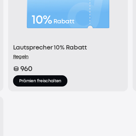
10%
Rabatt
Lautsprecher 10% Rabatt
Regeln
960
Prämien freischalten