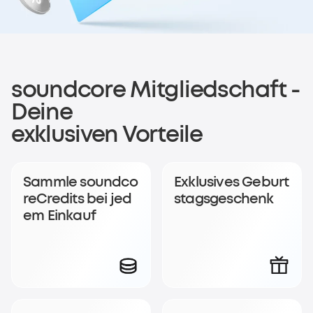
Melde dich für das
soundcore Mitgliedschaft -
Deine
soundcoreCredits-
exklusiven Vorteile
Prämienprogramm
an
Sammle soundco
Exklusives Geburt
reCredits bei jed
stagsgeschenk
Werde Mitglied, sammle soundcoreCredits bei jedem
em Einkauf
Einkauf und erhalte eine exklusive Belohnung.
Jetzt beitreten
Anmelden