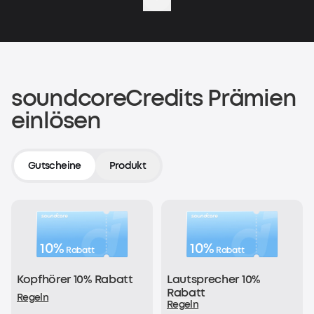
Erster Einkauf
200 soundcoreCredits
Jetzt shoppen
soundcoreCredits Prämien
einlösen
Kaufbeleg hochladen
200 soundcoreCredits
Gutscheine
Produkt
Jetzt registrieren
10%
10%
Rabatt
Rabatt
Für jeden Einkauf erhältst du
Kopfhörer 10% Rabatt
Lautsprecher 10%
1€ = 1 soundcoreCredit
Rabatt
Regeln
Regeln