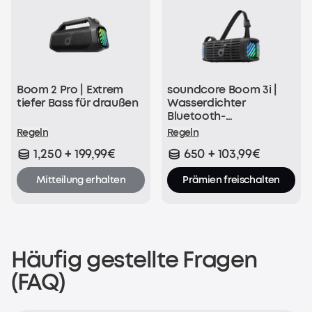
Boom 2 Pro | Extrem
soundcore Boom 3i |
tiefer Bass für draußen
Wasserdichter
Bluetooth-
Lautsprecher
Regeln
Regeln
1,250 + 199,99€
650 + 103,99€
Mitteilung erhalten
Prämien freischalten
Häufig gestellte Fragen
(FAQ)