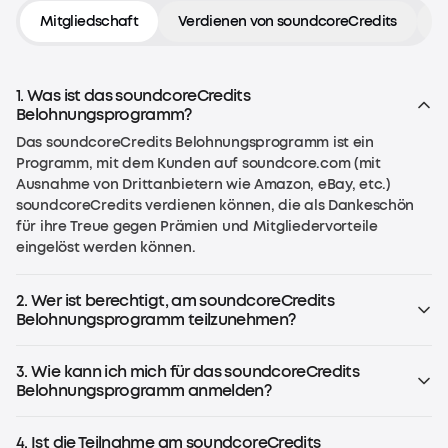
Mitgliedschaft
Verdienen von soundcoreCredits
E
1. Was ist das soundcoreCredits
Belohnungsprogramm?
Das soundcoreCredits Belohnungsprogramm ist ein
Programm, mit dem Kunden auf soundcore.com (mit
Ausnahme von Drittanbietern wie Amazon, eBay, etc.)
soundcoreCredits verdienen können, die als Dankeschön
für ihre Treue gegen Prämien und Mitgliedervorteile
eingelöst werden können.
2. Wer ist berechtigt, am soundcoreCredits
Belohnungsprogramm teilzunehmen?
Jeder, der in der EU älter als 13 Jahre und in den USA älter
als 14 Jahre ist (oder das Alter, das nach den örtlichen
3. Wie kann ich mich für das soundcoreCredits
Gesetzen vorgeschrieben ist), kann an dem Programm
Belohnungsprogramm anmelden?
teilnehmen.
Wenn du bereits ein Konto auf soundcore.com hast, nimmst
du automatisch teil. Logge dich einfach in dein Konto ein.
4. Ist die Teilnahme am soundcoreCredits