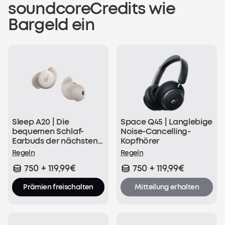
soundcoreCredits wie
Bargeld ein
Sleep A20 | Die
Space Q45 | Langlebige
bequemen Schlaf-
Noise-Cancelling-
Earbuds der nächsten
Kopfhörer
Generation
Regeln
Regeln
750 + 119,99€
750 + 119,99€
Prämien freischalten
Mitteilung erhalten