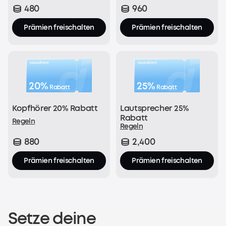
480
960
Jetzt registrieren
Prämien freischalten
Prämien freischalten
20%
25%
Rabatt
Rabatt
Kopfhörer 20% Rabatt
Lautsprecher 25%
Rabatt
Regeln
Regeln
880
2,400
Prämien freischalten
Prämien freischalten
Setze deine