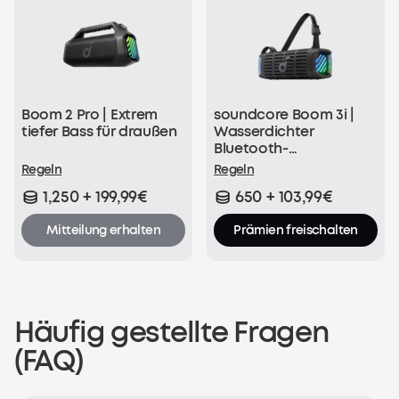
Boom 2 Pro | Extrem
soundcore Boom 3i |
tiefer Bass für draußen
Wasserdichter
Bluetooth-
Lautsprecher
Regeln
Regeln
1,250 + 199,99€
650 + 103,99€
Mitteilung erhalten
Prämien freischalten
Häufig gestellte Fragen
(FAQ)