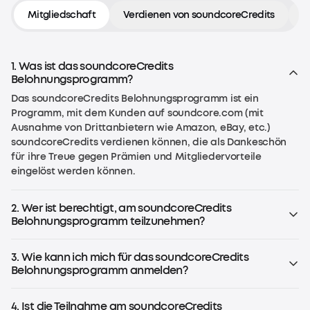
Mitgliedschaft
Verdienen von soundcoreCredits
E
1. Was ist das soundcoreCredits
Belohnungsprogramm?
Das soundcoreCredits Belohnungsprogramm ist ein
Programm, mit dem Kunden auf soundcore.com (mit
Ausnahme von Drittanbietern wie Amazon, eBay, etc.)
soundcoreCredits verdienen können, die als Dankeschön
für ihre Treue gegen Prämien und Mitgliedervorteile
eingelöst werden können.
2. Wer ist berechtigt, am soundcoreCredits
Belohnungsprogramm teilzunehmen?
Jeder, der in der EU älter als 13 Jahre und in den USA älter
als 14 Jahre ist (oder das Alter, das nach den örtlichen
3. Wie kann ich mich für das soundcoreCredits
Gesetzen vorgeschrieben ist), kann an dem Programm
Belohnungsprogramm anmelden?
teilnehmen.
Wenn du bereits ein Konto auf soundcore.com hast, nimmst
du automatisch teil. Logge dich einfach in dein Konto ein.
4. Ist die Teilnahme am soundcoreCredits