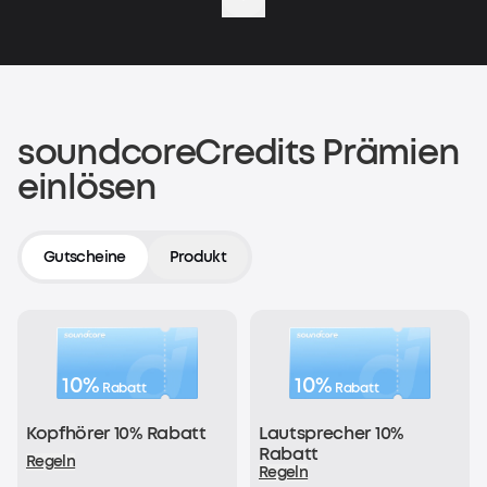
Erster Einkauf
200 soundcoreCredits
Jetzt shoppen
soundcoreCredits Prämien
einlösen
Kaufbeleg hochladen
200 soundcoreCredits
Gutscheine
Produkt
Jetzt registrieren
10%
10%
Rabatt
Rabatt
Für jeden Einkauf erhältst du
Kopfhörer 10% Rabatt
Lautsprecher 10%
1€ = 1 soundcoreCredit
Rabatt
Regeln
Regeln