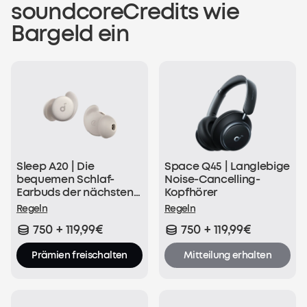
soundcoreCredits wie
Bargeld ein
Sleep A20 | Die
Space Q45 | Langlebige
bequemen Schlaf-
Noise-Cancelling-
Earbuds der nächsten
Kopfhörer
Generation
Regeln
Regeln
750 + 119,99€
750 + 119,99€
Prämien freischalten
Mitteilung erhalten