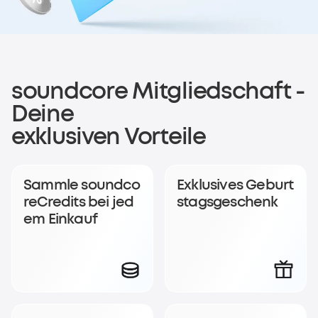
Melde dich für das
soundcore Mitgliedschaft -
Deine
soundcoreCredits-
exklusiven Vorteile
Prämienprogramm
an
Sammle soundco
Exklusives Geburt
reCredits bei jed
stagsgeschenk
Werde Mitglied, sammle soundcoreCredits bei jedem
em Einkauf
Einkauf und erhalte eine exklusive Belohnung.
Jetzt beitreten
Anmelden