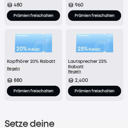
480
960
Jetzt registrieren
Prämien freischalten
Prämien freischalten
20%
25%
Rabatt
Rabatt
Kopfhörer 20% Rabatt
Lautsprecher 25%
Rabatt
Regeln
Regeln
880
2,400
Prämien freischalten
Prämien freischalten
Setze deine