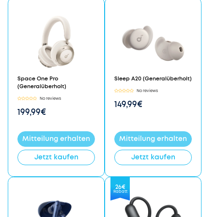
Space One Pro
Sleep A20 (Generalüberholt)
(Generalüberholt)
No reviews
No reviews
149,99€
199,99€
Mitteilung erhalten
Mitteilung erhalten
Jetzt kaufen
Jetzt kaufen
26€
Rabatt