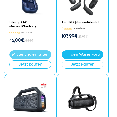
Liberty 4 NC
AeroFit 2 (Generalüberholt)
(Generalüberholt)
No reviews
No reviews
103,99€
129,99€
45,00€
79,99€
Mitteilung erhalten
In den Warenkorb
Jetzt kaufen
Jetzt kaufen