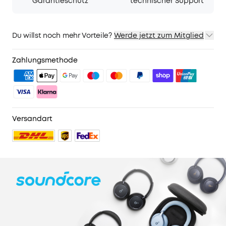
Garantieschutz
technischer Support
Du willst noch mehr Vorteile?
Werde jetzt zum Mitglied
1. Priority-Versand
2. Mitglieder-Preise für ausgewähte Produkte
Zahlungsmethode
3. Geburtstagsgeschenk
4. Weitere Vorteile mit soundcoreCredits
Mehr erfahren
Versandart
44 reviews
Farbe:
Schwarz