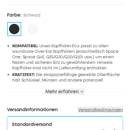
Farbe:
Schwarz
KOMPATIBEL:
Unser Kopfhörer-Etui passt zu allen
soundcore Over-Ear Kopfhörern (einschließlich Space
One, Space Q45, Q35/Q30/Q20/Q20i usw.), um einen
festen und sicheren Sitz zu gewährleisten. Hinweis:
Kopfhörer sind nicht im Lieferumfang enthalten.
KRATZFEST:
Die strapazierfähige gewebte Oberfläche
hält Schlüssel, Münzen und andere potenziell
kratzende Gegenstände in deiner Tasche fern und
vermeidet Risse und Kratzer, die durch regelmäßigen
Mehr erfahren
Gebrauch entstehen können.
WASSER- & STAUBFEST:
Die wasserabweisende
Beschichtung, die gewebte Oberfläche und der eng
Versandinformationen
Versandbedingungen
genähte Reißverschluss schützen deine Kopfhörer vor
Spritzern und Staub und bieten zuverlässigen Schutz.
Standardversand
INKLUSIVE INNENTASCHE:
Perfekt zum Aufbewahren