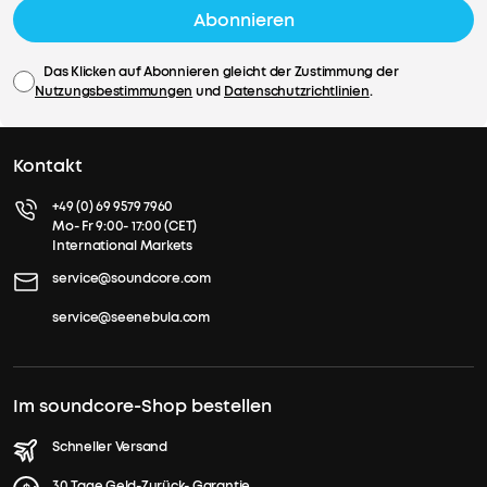
KRATZFEST:
Abonnieren
Die
strapazierfähige
Das Klicken auf Abonnieren gleicht der Zustimmung der
gewebte
Nutzungsbestimmungen
und
Datenschutzrichtlinien
.
Oberfläche
hält
Schlüssel,
Kontakt
Münzen
und
+49 (0) 69 9579 7960
andere
Wir
Mo- Fr 9:00- 17:00 (CET)
potenziell
International Markets
bieten:
kratzende
service@soundcore.com
Gegenstände
in
service@seenebula.com
Schneller
30 Tage
deiner
Versand
Geld-
Tasche
Zurück-
Garantie
fern
Im soundcore-Shop bestellen
und
Unkomplizierter
Lebenslanger
vermeidet
Garantieschutz
technischer
Schneller Versand
Risse
Support
und
30 Tage Geld-Zurück- Garantie