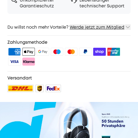
Unkomplizierter
Lebenslanger
Garantieschutz
technischer Support
Du willst noch mehr Vorteile?
Werde jetzt zum Mitglied
1. Priority-Versand
2. Mitglieder-Preise für ausgewähte Produkte
Zahlungsmethode
3. Geburtstagsgeschenk
4. Weitere Vorteile mit soundcoreCredits
Mehr erfahren
Versandart