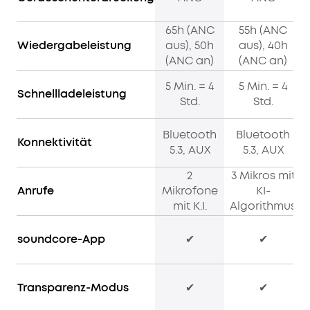
65h (ANC
55h (ANC
Wiedergabeleistung
aus), 50h
aus), 40h
(ANC an)
(ANC an)
5 Min. = 4
5 Min. = 4
Schnellladeleistung
Std.
Std.
Bluetooth
Bluetooth
Konnektivität
5.3, AUX
5.3, AUX
2
3 Mikros mit
Anrufe
Mikrofone
KI-
mit K.I.
Algorithmus
soundcore-App
✔
✔
Transparenz-Modus
✔
✔