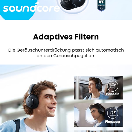
272 reviews
Adaptives Filtern
Farbe:
Schwarz
Die Geräuschunterdrückung passt sich automatisch
an den Geräuschpegel an.
Mehrere
Ratenzahlungsoptionen
verfügbar.
Verbessertes
Geräuschunterdrückungssystem
für
bis
zu
n
98%
weniger