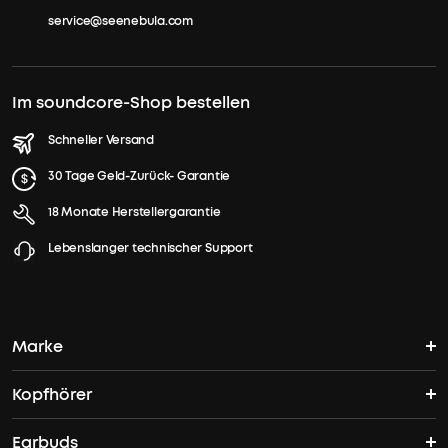
service@seenebula.com
Im soundcore-Shop bestellen
Schneller Versand
30 Tage Geld-Zurück- Garantie
18 Monate Herstellergarantie
Lebenslanger technischer Support
Marke
Kopfhörer
soundcores Geschichte
Earbuds
Bluetooth Kopfhörer
Wo finde ich soundcore?