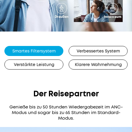
Störgeräusche
Versandinformationen
Erstklassige
Versandbedingungen
Privatsphäre
unterwegs
Standardversand
mit
adaptiver
Bestelle bis 12 Uhr
Gratis
Geräuschunterdrückung
und erhalte dein
Smartes Filtersystem
Verbessertes System
Paket in
50
3–7
Werktagen.
Stunden
Verstärkte Leistung
Klarere Wahrnehmung
Wiedergabeleistung
für
r für
Reisen
Expressversand
tglieder
Sound
Bestelle bis 12
Der Reisepartner
9,99€
mit
Uhr und erhalte
messerscharfen
dein Paket in
2
Details
Genieße bis zu 50 Stunden Wiedergabezeit im ANC-
Werktagen.
Modus und sogar bis zu 65 Stunden im Standard-
Federleichtes,
Modus.
bequemes
Design