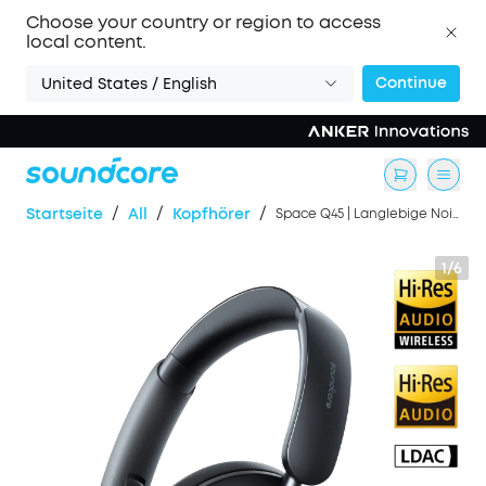
Choose your country or region to access
local content.
Continue
United States / English
/
/
/
Startseite
All
Kopfhörer
Space Q45 | Langlebige Noise-Cancelling-Kopfhörer
1/6