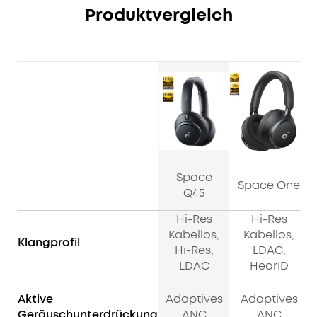
Produktvergleich
Space
Space One
Q45
Hi-Res
Hi-Res
Kabellos,
Kabellos,
Klangprofil
Hi-Res,
LDAC,
LDAC
HearID
Aktive
Adaptives
Adaptives
Geräuschunterdrückung
ANC
ANC