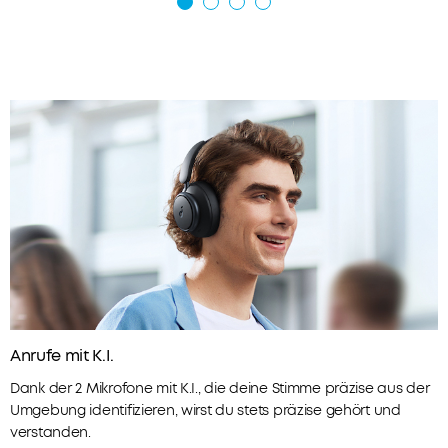
Preise
für
ausgewähte
Produkte
3.
Geburtstagsgeschenk
4.
Weitere
Vorteile
mit
soundcoreCredits
Mehr
erfahren
Versandart
Anrufe mit K.I.
Dank der 2 Mikrofone mit K.I., die deine Stimme präzise aus der
Umgebung identifizieren, wirst du stets präzise gehört und
verstanden.