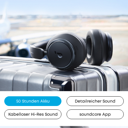
TCO-
zertifiziert:
Für
eine
hier
bessere
Nachhaltigkeit.
Wir
50 Stunden Akku
Detailreicher Sound
bieten:
Kabelloser Hi-Res Sound
soundcore App
Schneller
30 Tage