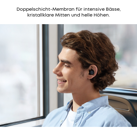
Wir
Doppelschicht-Membran für intensive Bässe,
kristallklare Mitten und helle Höhen.
bieten:
Schneller
30 Tage
Versand
Geld-
Zurück-
Garantie
Unkomplizierter
Lebenslanger
Garantieschutz
technischer
Support
Du willst
noch
mehr
Vorteile?
Werde
jetzt
zum