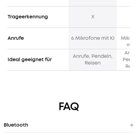
Trageerkennung
X
✓
6
Anrufe
6 Mikrofone mit KI
Mikro
mit 
Anruf
Anrufe, Pendeln,
Ideal geeignet für
Pende
Reisen
Reis
FAQ
Bluetooth