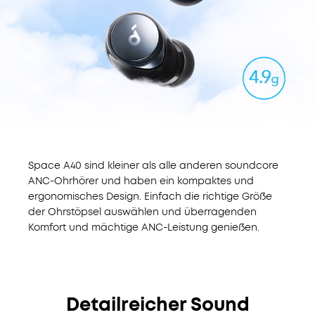
bequemes
dein Paket in
2
Design
Werktagen.
hier
Space A40 sind kleiner als alle anderen soundcore
ANC-Ohrhörer und haben ein kompaktes und
ergonomisches Design. Einfach die richtige Größe
der Ohrstöpsel auswählen und überragenden
Komfort und mächtige ANC-Leistung genießen.
Detailreicher Sound