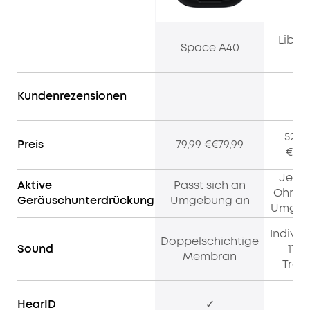
Libert
Space A40
NC
Kundenrezensionen
52,25
Preis
79,99 €€79,99
€52,
Je n
Aktive
Passt sich an
Ohrfo
Geräuschunterdrückung
Umgebung an
Umgeb
Individ
Doppelschichtige
Sound
11m
Membran
Treib
HearID
✓
✓