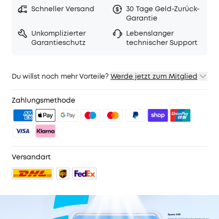
Schneller Versand
30 Tage Geld-Zurück-
Garantie
Unkomplizierter
Lebenslanger
Garantieschutz
technischer Support
Du willst noch mehr Vorteile?
Werde jetzt zum Mitglied
1. Priority-Versand
2. Mitglieder-Preise für ausgewähte Produkte
Zahlungsmethode
3. Geburtstagsgeschenk
4. Weitere Vorteile mit soundcoreCredits
Mehr erfahren
Versandart