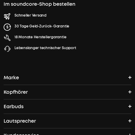
Im soundcore-Shop bestellen
Schneller Versand
30 Tage Geld-Zurück- Garantie
18 Monate Herstellergarantie
Lebenslanger technischer Support
Marke
Kopfhörer
soundcores Geschichte
Earbuds
Bluetooth Kopfhörer
Wo finde ich soundcore?
Lautsprecher
TWS Earbuds
ANC Kopfhörer