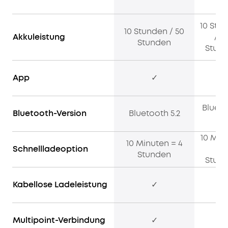
10 Stu
10 Stunden / 50
Akkuleistung
/ 5
Stunden
Stun
App
✓
✓
Bluet
Bluetooth-Version
Bluetooth 5.2
5.3
10 Min
10 Minuten = 4
Schnellladeoption
= 4
Stunden
Stun
Kabellose Ladeleistung
✓
✓
Multipoint-Verbindung
✓
✓