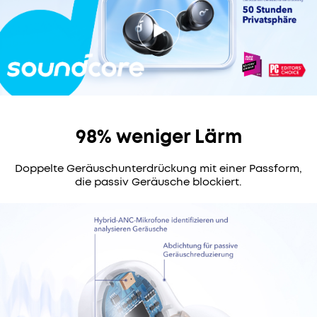
174 reviews
98% weniger Lärm
Farbe:
Schwarz
Doppelte Geräuschunterdrückung mit einer Passform,
die passiv Geräusche blockiert.
79,99€
Mehrere
Ratenzahlungsoptionen
verfügbar.
Verbessertes