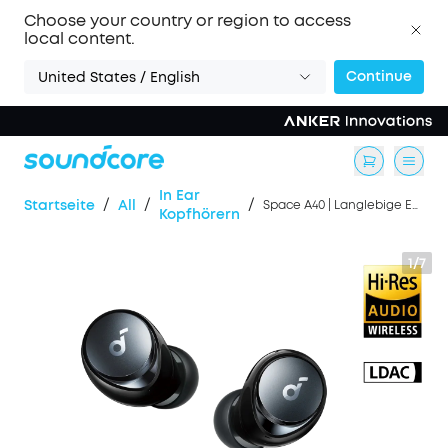
Choose your country or region to access
local content.
Continue
United States / English
In Ear
/
/
/
Startseite
All
Space A40 | Langlebige Earbuds mit Noise Cancelling
Kopfhörern
1/7