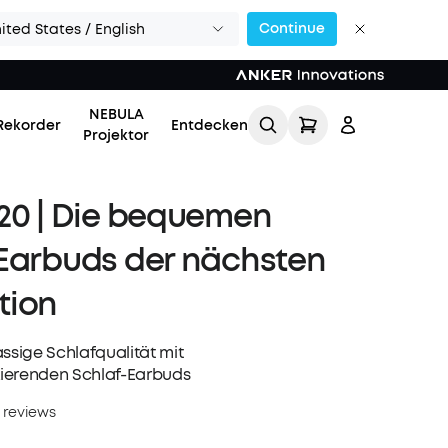
Continue
ited States / English
NEBULA
Rekorder
Entdecken
Projektor
20 | Die bequemen
Earbuds der nächsten
tion
Einloggen
ssige Schlafqualität mit
ierenden Schlaf-Earbuds
Meine Bestellung
verfolgen
 reviews
Lade Freunde ein & erhalte