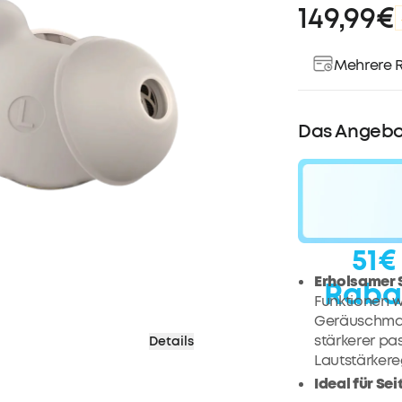
149,99€
Mehrere R
Das Angebo
51€
Erholsamer S
Raba
Funktionen 
Geräuschmas
stärkerer pa
Details
Lautstärker
Ideal für Se