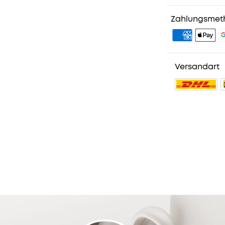
1. Priority-Ver
2. Mitglieder-
Zahlungsmet
3. Geburtstag
4. Weitere Vor
Versandart
102 reviews