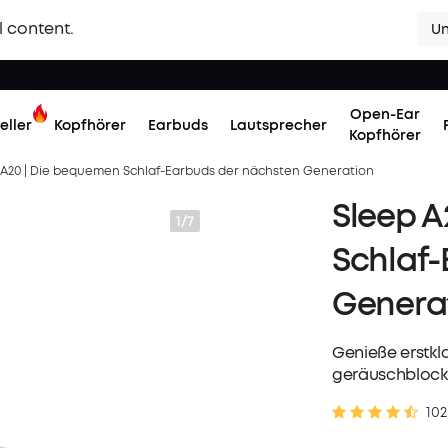
l content.
Un
Open-Ear
eller
Kopfhörer
Earbuds
Lautsprecher
Kopfhörer
 A20 | Die bequemen Schlaf-Earbuds der nächsten Generation
Sleep A
1/7
Schlaf-
Genera
Genieße erstkla
geräuschblock
102