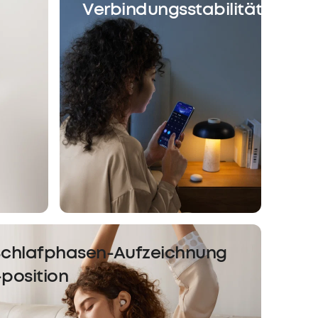
Verbindungsstabilität
50,99€
Rabatt
ungsoptionen
Schlafphasen-Aufzeichnung
-position