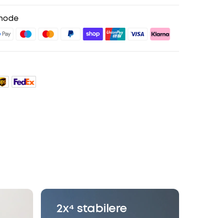
sand
Preise für ausgewähte Produkte
hode
sgeschenk
teile mit soundcoreCredits
Mehr erfahren
2x⁴ stabilere