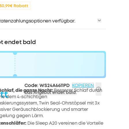
bis zu 80€ pro Empfehlung
50,99€ Rabatt
atenzahlungsoptionen verfügbar.
t endet bald
Code:
WS24A6611PD
KOPIEREN
chlaf, die ganze Nacht:
Besserer Schlaf durch
tt
Das Angebot endet bald.
wie dem 4-schichtigen
kierungssystem, Twin Seal-Ohrstöpsel mit 3x
ssiver Geräuschblockierung und smarter
egelung gegen Lärm.
itenschläfer:
Die Sleep A20 vereinen die Vorteile