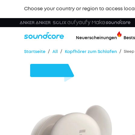
Choose your country or region to access loca
Neuerscheinungen
Bests
/
/
/
Startseite
All
Kopfhörer zum Schlafen
Sleep
51€
Rabatt