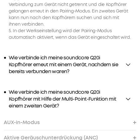
mühelos
Verbindung zum Gerät nicht getrennt und die Kopfhörer
zwischen
gelangen erneut in den Pairing-Modus. Ein zweites Gerät
ihnen
kann nun nach den Kopfhörern suchen und sich mit
hin
ihnen verbinden.
und
5. In der Werkseinstellung wird der Pairing-Modus
her.
automatisch aktiviert, wenn das Gerät eingeschaltet wird.
Die
Audioausgabe
erfolgt
Wie verbinde ich meine soundcore Q20i
automatisch
Kopfhörer erneut mit einem Gerät, nachdem sie
von
bereits verbunden waren?
dem
benötigten
Gerät,
Wie verbinde ich meine soundcore Q20i
egal
Kopfhörer mit Hilfe der Multi-Point-Funktion mit
ob
einem zweiten Gerät?
du
am
AUX-in-Modus
Laptop
arbeitest
Aktive Geräuschunterdrückung (ANC)
oder