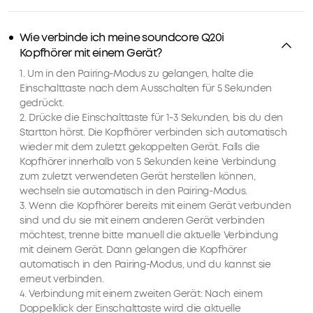
dir
weitere
Wie verbinde ich meine soundcore Q20i
4
Kopfhörer mit einem Gerät?
Stunden
Spielzeit
1. Um in den Pairing-Modus zu gelangen, halte die
zu
Einschalttaste nach dem Ausschalten für 5 Sekunden
ermöglichen.
gedrückt.
DUAL-
2. Drücke die Einschalttaste für 1-3 Sekunden, bis du den
Startton hörst. Die Kopfhörer verbinden sich automatisch
VERBINDUNG:
wieder mit dem zuletzt gekoppelten Gerät. Falls die
Verbinde
Kopfhörer innerhalb von 5 Sekunden keine Verbindung
dich
zum zuletzt verwendeten Gerät herstellen können,
gleichzeitig
wechseln sie automatisch in den Pairing-Modus.
mit
3. Wenn die Kopfhörer bereits mit einem Gerät verbunden
zwei
sind und du sie mit einem anderen Gerät verbinden
Geräten
möchtest, trenne bitte manuell die aktuelle Verbindung
via
mit deinem Gerät. Dann gelangen die Kopfhörer
BT
automatisch in den Pairing-Modus, und du kannst sie
5.0
erneut verbinden.
und
4. Verbindung mit einem zweiten Gerät: Nach einem
wechsle
Doppelklick der Einschalttaste wird die aktuelle