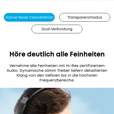
Versandinformationen
internen
Versandbedingungen
und
2
Active Noise Cancellation
Transparenzmodus
Standardversand
externen
–
Dual-Verbindung
Bestelle bis 12 Uhr
erfassen
Gratis
und erhalte dein
die
Paket in
3–7
Kopfhörer
Werktagen.
Umgebungsgeräusche,
Höre deutlich alle Feinheiten
beispielsweise
r für
von
Expressversand
tglieder
Vernehme alle Feinheiten mit Hi-Res-zertifiziertem
Verkehr
Audio. Dynamische 40mm Treiber liefern detaillierten
Bestelle bis 12
oder
9,99€
Klang von den tiefsten bis in die höchsten
Uhr und erhalte
dem
Frequenzbereiche.
dein Paket in
2
Büroalltag,
Werktagen.
und
reduzieren
diese
äußerst
effektiv