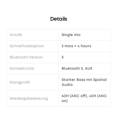
Computer auflade?
EQ
und
22
Details
voreingestellten
Optionen
zu
Anrufe
Single mic
verfeinern.
Du
Schnellladeoption
5 mins = 4 hours
kannst
zwischen
Bluetooth-Version
5
den
drei
Konnektivität
Bluetooth 5, AUX
Modi
ANC,
Starker Bass mit Spatial
Klangprofil
Normal-
Audio
und
Transparenz
60H (ANC off), 40H (ANC
Wiedergabeleistung
on)
wechseln,
und
dich