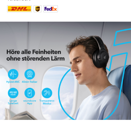
1017 reviews
Farbe:
Schwarz
7,00€
49,99€
Rabatt
Mehrere