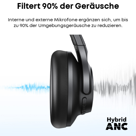
Ratenzahlungsoptionen
Filtert 90% der Geräusche
verfügbar.
Das
Interne und externe Mikrofone ergänzen sich, um bis
Angebot
zu 90% der Umgebungsgeräusche zu reduzieren.
endet
bald
Code:
WS24A3004DE
7€
HYBRIDE
Das Angebot
Rabatt
endet bald.
AKTIVE
GERÄUSCHUNTERDRÜCKUNG:
KOPIEREN
Dank
vier
n
Mikrofonen
–
2