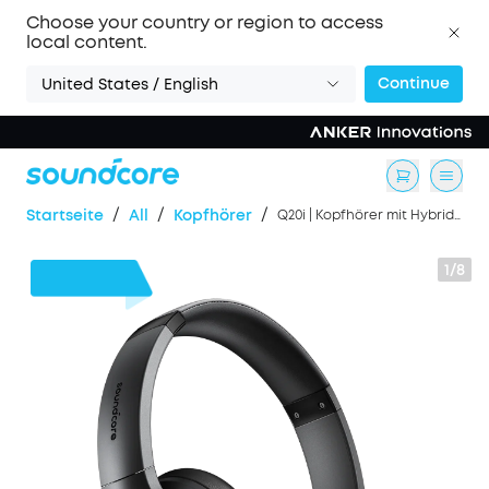
Choose your country or region to access
local content.
Continue
United States / English
/
/
/
Startseite
All
Kopfhörer
Q20i | Kopfhörer mit Hybrid Active Noise Cancelling
1/8
7€
Rabatt