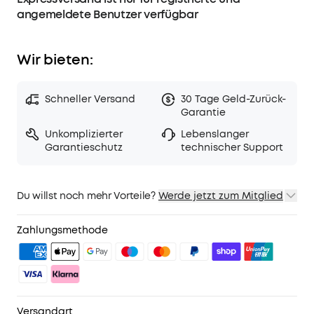
Normal- und Transparenz wechseln, und dich mit
angemeldete Benutzer verfügbar
weißem Rauschen entspannen.
Wir bieten:
Schneller Versand
30 Tage Geld-Zurück-
Garantie
Unkomplizierter
Lebenslanger
Garantieschutz
technischer Support
Du willst noch mehr Vorteile?
Werde jetzt zum Mitglied
1. Priority-Versand
2. Mitglieder-Preise für ausgewähte Produkte
Zahlungsmethode
3. Geburtstagsgeschenk
4. Weitere Vorteile mit soundcoreCredits
Mehr erfahren
Versandart