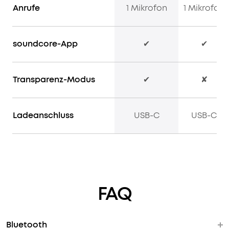
Anrufe
1 Mikrofon
1 Mikrofon
kannst
du
ungestört
pendeln,
soundcore-App
✔
✔
ohne
an
Laden
Transparenz-Modus
✔
✘
zu
denken.
Dank
Ladeanschluss
USB-C
USB-C
der
Schnellladefunktion
benötigt
der
Q20i
nur
FAQ
5
Minuten
Ladezeit,
um
Bluetooth