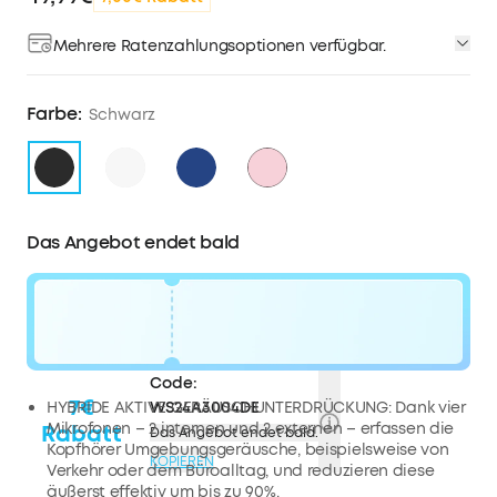
Mehrere Ratenzahlungsoptionen verfügbar.
Farbe:
Schwarz
Das Angebot endet bald
Code:
7€
HYBRIDE AKTIVE GERÄUSCHUNTERDRÜCKUNG: Dank vier
WS24A3004DE
Mikrofonen – 2 internen und 2 externen – erfassen die
Rabatt
Das Angebot endet bald.
Kopfhörer Umgebungsgeräusche, beispielsweise von
KOPIEREN
Verkehr oder dem Büroalltag, und reduzieren diese
äußerst effektiv um bis zu 90%.