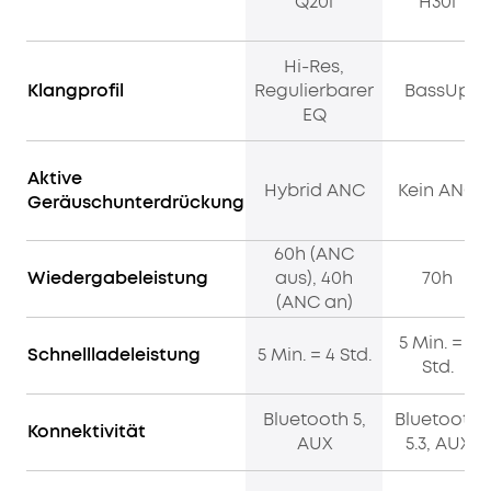
zu
Q20i
H30i
für
liefern.
ausgewähte
Produkte
40
Hi-Res,
3.
STUNDEN
Geburtstagsgeschenk
Klangprofil
Regulierbarer
BassUp
SPIELZEIT
4.
EQ
UND
Weitere
SCHNELLES
Vorteile
mit
AUFLADEN:
Aktive
Hybrid ANC
Kein ANC
soundcoreCredits
Mit
Geräuschunterdrückung
Mehr
40
erfahren
Stunden
60h (ANC
Akkulaufzeit
Wiedergabeleistung
aus), 40h
70h
im
(ANC an)
Versandart
ANC-
Modus
5 Min. = 4
Schnellladeleistung
5 Min. = 4 Std.
und
Std.
60
Stunden
Bluetooth 5,
Bluetooth
Konnektivität
im
AUX
5.3, AUX
normalen
Modus