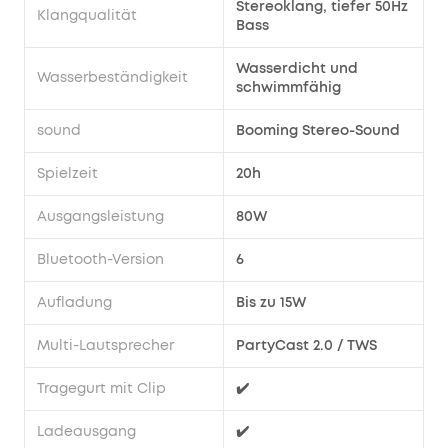
Regen,
Stereoklang, tiefer 50Hz
Klangqualität
verschütteten
Bass
Kaffee
oder
Wasserdicht und
Wasserbeständigkeit
schwimmfähig
Staub.
Hinweis
sound
Booming Stereo-Sound
:
Für
Spielzeit
20h
die
bestmögliche
Ausgangsleistung
80W
Leistung
bitte
Bluetooth-Version
6
die
Soundcore-
Aufladung
Bis zu 15W
App
verwenden
Multi-Lautsprecher
PartyCast 2.0 / TWS
und
auf
Tragegurt mit Clip
✔️
die
neueste
Ladeausgang
✔️
Firmware