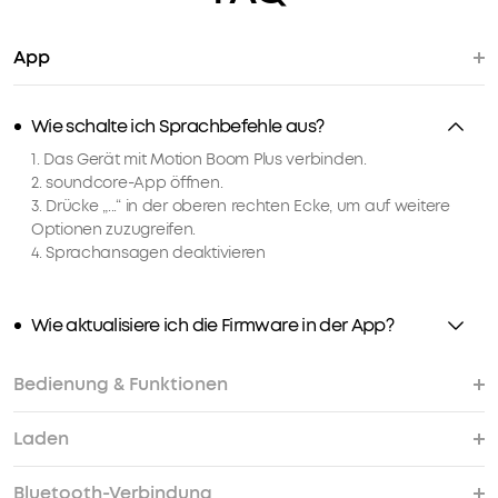
Farbe:
Schwarz
App
Wie schalte ich Sprachbefehle aus?
Mehrere
Ratenzahlungsoptionen
1. Das Gerät mit Motion Boom Plus verbinden.
verfügbar.
2. soundcore-App öffnen.
3. Drücke „...“ in der oberen rechten Ecke, um auf weitere
Fantastischer
Optionen zuzugreifen.
Sound,
4. Sprachansagen deaktivieren
geliebt
von
über
Wie aktualisiere ich die Firmware in der App?
n
20
Millionen
Bedienung & Funktionen
Fans.
Versandinformationen
DER
Versandbedingungen
Laden
SOUND
Wie setze ich Motion Boom Plus zurück?
Ich habe Motion Boom Plus schon länger nicht
Hat Motion Boom Plus ein integriertes Mikrofon?
Wenn ich Motion Boom Plus ins Wasser werfe,
Wie verbinde ich 2 Lautsprecher per PartyCast?
Wie verbinde ich zwei Lautsprecher per TWS?
FÜR
mehr verwendet und kann ihn nicht mehr
sinkt der Lautsprecher?
Standardversand
DRAUßEN:
Bluetooth-Verbindung