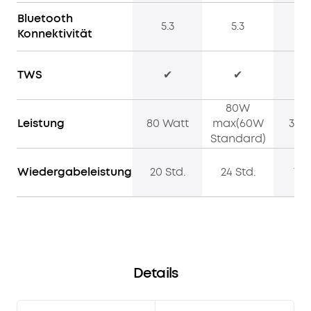
zu
Bluetooth
gestalten.
5.3
5.3
5
Konnektivität
ABSOLUT
STRAPAZIERFÄHIG
:
Mach
TWS
✔
✔
dir
dank
80W
der
Leistung
80 Watt
max(60W
30 
IP67-
Standard)
Zertifizierung
des
Wiedergabeleistung
20 Std.
24 Std.
13 
Motion
Boom
Plus
Outdoor-
Lautsprecher
nie
Gedanken
Details
über
Wasserspritzer,