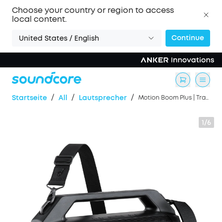
Choose your country or region to access
local content.
Continue
United States / English
/
/
/
Startseite
All
Lautsprecher
Motion Boom Plus | Tragbarer Lautsprecher für draußen
1/6