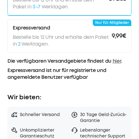
häufige Aufladen zu ersparen und deine
Paket in
3–7
Werktagen.
Lieblingsmusik noch angenehmer zu gestalten.
ABSOLUT STRAPAZIERFÄHIG
:
Mach dir dank der IP67-
Nur für Mitglieder
Zertifizierung des Motion Boom Plus Outdoor-
Expressversand
Lautsprecher nie Gedanken über Wasserspritzer,
9,99€
Regen, verschütteten Kaffee oder Staub.
Bestelle bis 12 Uhr und erhalte dein Paket
Hinweis
:
Für die bestmögliche Leistung bitte die
in
2
Werktagen.
Soundcore-App verwenden und auf die neueste
Firmware aktualisieren.
Die verfügbaren Versandgebiete findest du
hier
.
Expressversand ist nur für registrierte und
angemeldete Benutzer verfügbar
Wir bieten:
Schneller Versand
30 Tage Geld-Zurück-
Garantie
Unkomplizierter
Lebenslanger
Garantieschutz
technischer Support