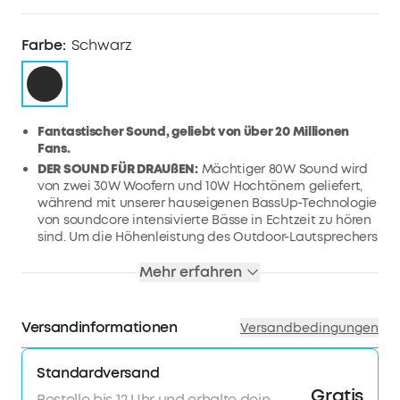
Farbe:
Schwarz
Fantastischer Sound, geliebt von über 20 Millionen
Fans.
DER SOUND FÜR DRAUßEN:
Mächtiger 80W Sound wird
von zwei 30W Woofern und 10W Hochtönern geliefert,
während mit unserer hauseigenen BassUp-Technologie
von soundcore intensivierte Bässe in Echtzeit zu hören
sind. Um die Höhenleistung des Outdoor-Lautsprechers
Motion Boom Plus zu verbessern, sorgen Titantreiber für
einen rundum raumfüllenden Klang.
Mehr erfahren
FEDERLEICHT & KOMPAKT
:
Nimm deine Musik mit dem
integrierten Griff und dem abnehmbaren Riemen des
Motion Boom Plus Bluetooth-Lautsprechers überall hin
Versandinformationen
Versandbedingungen
mit.
20 STUNDEN AKKULEISTUNG
:
Der Outdoor-Lautsprecher
Standardversand
Motion Boom Plus ist mit einer Akkukapazität von 13.400
Gratis
mAh mit 20 Stunden Spielzeit ausgestattet, um dir das
Bestelle bis 12 Uhr und erhalte dein