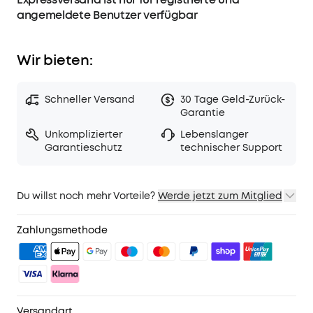
angemeldete Benutzer verfügbar
Wir bieten:
Schneller Versand
30 Tage Geld-Zurück-
Garantie
Unkomplizierter
Lebenslanger
Garantieschutz
technischer Support
Du willst noch mehr Vorteile?
Werde jetzt zum Mitglied
1. Priority-Versand
2. Mitglieder-Preise für ausgewähte Produkte
Zahlungsmethode
3. Geburtstagsgeschenk
4. Weitere Vorteile mit soundcoreCredits
Mehr erfahren
Versandart