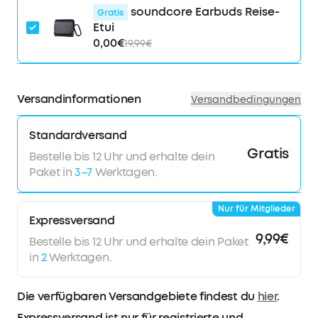
Wasserdicht nach IPX4 Schutzklasse
soundcore Earbuds Reise-
Gratis
6 Mikrofone mit KI-Algorithmus für klare Anrufqualität
Etui
Hinweis: Weitere Tipps zum Koppeln deiner Liberty 4
0,00€
19,99€
NC-Kopfhörer mit einem Handy der Samsung Galaxy
S23-Serie findest du in unseren FAQ und in unseren
Video-Tutorials.
Versandinformationen
Versandbedingungen
Standardversand
Gratis
Bestelle bis 12 Uhr und erhalte dein
Paket in
3–7
Werktagen.
Nur für Mitglieder
Expressversand
9,99€
Bestelle bis 12 Uhr und erhalte dein Paket
in
2
Werktagen.
Die verfügbaren Versandgebiete findest du
hier
.
Expressversand ist nur für registrierte und