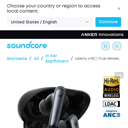
Choose your country or region to access
local content.
Continue
United States / English
In Ear
/
/
/
Startseite
All
Liberty 4 NC | True-Wireless Geräuschunterdrückung
Kopfhörern
1/6