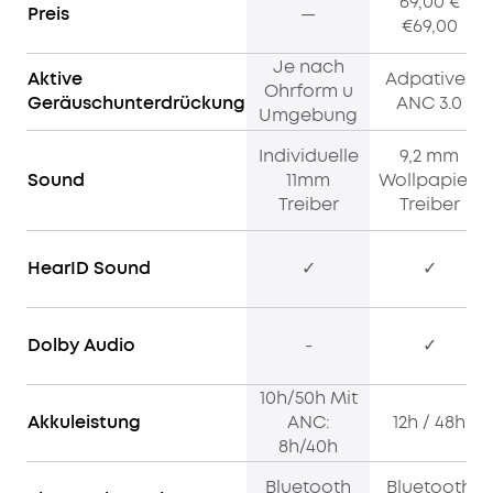
69,00 €
Preis
—
€69,00
Je nach
Aktive
Adpatives
Ohrform u
Geräuschunterdrückung
ANC 3.0
Umgebung
Individuelle
9,2 mm
Sound
11mm
Wollpapier-
Treiber
Treiber
HearID Sound
✓
✓
Dolby Audio
-
✓
10h/50h Mit
Akkuleistung
ANC:
12h / 48h
8h/40h
Bluetooth
Bluetooth