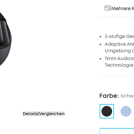
Mehrere R
3-stufige Ge
Adaptive ANC
Umgebung 
11mm Audiotr
Technologie
Einstellbarer
10/50 Stund
Inklusive Fa
Farbe:
Schw
Wasserdicht 
6 Mikrofone m
Hinweis: Wei
Details
|
Vergleichen
Kopfhörer m
findest du i