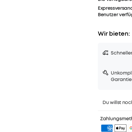
Expressversand
Benutzer verf
Wir bieten:
Schnelle
Unkompli
Garantie
Du willst noc
1. Priority-Ver
2. Mitglieder-
Zahlungsmet
3. Geburtstag
4. Weitere Vor