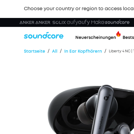
Choose your country or region to access loca
Neuerscheinungen
Bests
/
/
/
Startseite
All
In Ear Kopfhörern
Liberty 4 NC 