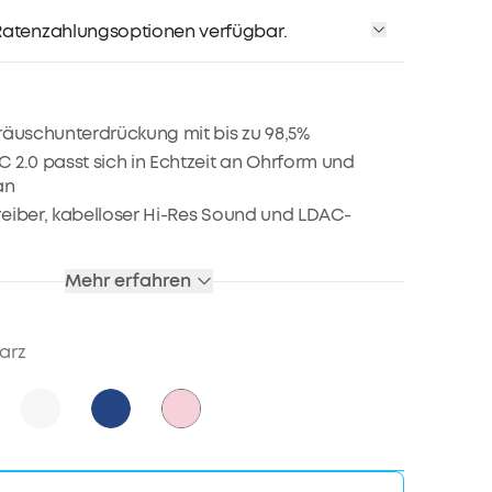
bis zu 80€ pro Empfehlung
atenzahlungsoptionen verfügbar.
räuschunterdrückung mit bis zu 98,5%
 2.0 passt sich in Echtzeit an Ohrform und
an
eiber, kabelloser Hi-Res Sound und LDAC-
 EQ mit HearID 2.0 für individuellen Sound
Mehr erfahren
en Wiedergabeleistung
st Pair und Bluetooth 5.3 Multipoint-Verbindung
arz
nach IPX4 Schutzklasse
it KI-Algorithmus für klare Anrufqualität
tere Tipps zum Koppeln deiner Liberty 4 NC-
it einem Handy der Samsung Galaxy S23-Serie
n unseren FAQ und in unseren Video-Tutorials.