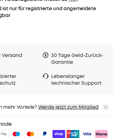
 ist nur für registrierte und angemeldete
ügbar
r Versand
30 Tage Geld-Zurück-
Garantie
zierter
Lebenslanger
schutz
technischer Support
h mehr Vorteile?
Werde jetzt zum Mitglied
sand
Preise für ausgewähte Produkte
hode
sgeschenk
teile mit soundcoreCredits
Mehr erfahren