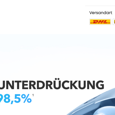
Versandart
547 reviews
Farbe:
Schw