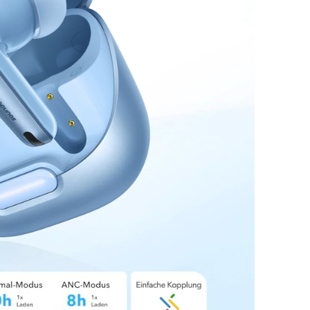
ungsoptionen
terdrückung
soundcore
Gratis