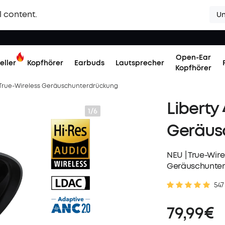
l content.
Un
Open-Ear
eller
Kopfhörer
Earbuds
Lautsprecher
Kopfhörer
| True-Wireless Geräuschunterdrückung
Liberty 
1/6
Geräus
NEU | True-Wire
Geräuschunte
547
79,99€