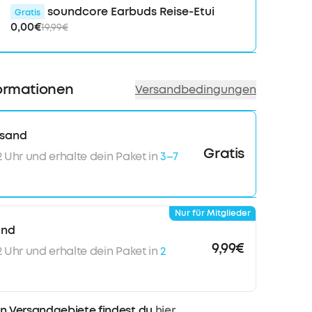
soundcore Earbuds Reise-Etui
Gratis
0,00€
19,99€
ormationen
Versandbedingungen
rsand
Gratis
12 Uhr und erhalte dein Paket in
3–7
Nur für Mitglieder
and
9,99€
12 Uhr und erhalte dein Paket in
2
n Versandgebiete findest du
hier
.