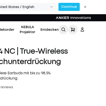
Continue
ited States / English
NEBULA
Rekorder
Entdecken
Projektor
4 NC | True-Wireless
chunterdrückung
less Earbuds mit bis zu 98,5%
Einloggen
rdrückung
 reviews
Meine Bestellung
verfolgen
Lade Freunde ein & erhalte