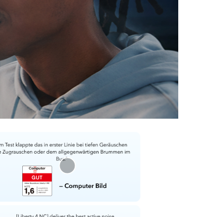
n
2
eistung