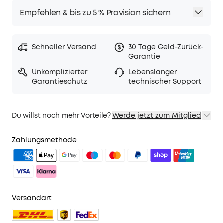
Empfehlen & bis zu 5 % Provision sichern
Schneller Versand
30 Tage Geld-Zurück-
Garantie
Unkomplizierter
Lebenslanger
Garantieschutz
technischer Support
Du willst noch mehr Vorteile?
Werde jetzt zum Mitglied
1. Priority-Versand
2. Mitglieder-Preise für ausgewähte Produkte
Zahlungsmethode
3. Geburtstagsgeschenk
4. Weitere Vorteile mit soundcoreCredits
Mehr erfahren
Versandart