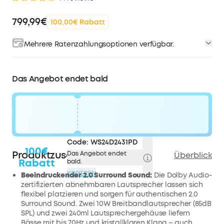
799,99€
100,00€ Rabatt
Mehrere Ratenzahlungsoptionen verfügbar.
Das Angebot endet bald
Code:
WS24D2431PD
100€
Produktzusammenfassung
Das Angebot endet
Überblick
Rabatt
bald.
KOPIEREN
Beeindruckender 2.0 Surround Sound:
Die Dolby Audio-
zertifizierten abnehmbaren Lautsprecher lassen sich
flexibel platzieren und sorgen für authentischen 2.0
Surround Sound. Zwei 10W Breitbandlautsprecher (85dB
SPL) und zwei 240ml Lautsprechergehäuse liefern
Bässe mit bis 70Hz und kristallklaren Klang – auch