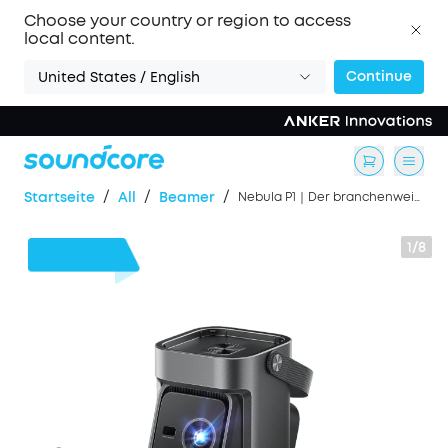
Choose your country or region to access
local content.
Continue
United States / English
/
/
/
Startseite
All
Beamer
Nebula P1｜Der branchenweit erste abnehmbare Lautsprecher für Ton und Bilder der Extraklasse
1/8
100€
Rabatt