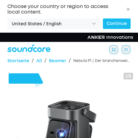
Choose your country or region to access
local content.
Continue
United States / English
/
/
/
Startseite
All
Beamer
Nebula P1｜Der branchenweit erste abnehmbare Lautsprecher für Ton und Bilder der Extraklasse
1/8
100€
Rabatt