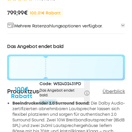
799,99€
100,01€ Rabatt
Mehrere Ratenzahlungsoptionen verfügbar.
Das Angebot endet bald
Code:
WS24D2431PD
100€
Produktzusammenfassung
Das Angebot endet
Überblick
Rabatt
bald.
KOPIEREN
Beeindruckender 2.0 Surround Sound:
Die Dolby Audio-
zertifizierten abnehmbaren Lautsprecher lassen sich
flexibel platzieren und sorgen für authentischen 2.0
Surround Sound. Zwei 10W Breitbandlautsprecher (85dB
SPL) und zwei 240ml Lautsprechergehäuse liefern
Bässe mit bis 70Hz und kristallklaren Klang – auch