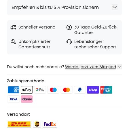
Empfehlen & bis zu 5 % Provision sichern
Schneller Versand
30 Tage Geld-Zurück-
Garantie
Unkomplizierter
Lebenslanger
Garantieschutz
technischer Support
Du willst noch mehr Vorteile?
Werde jetzt zum Mitglied
1. Priority-Versand
2. Mitglieder-Preise für ausgewähte Produkte
Zahlungsmethode
3. Geburtstagsgeschenk
4. Weitere Vorteile mit soundcoreCredits
Mehr erfahren
Versandart