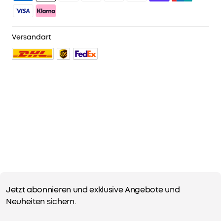
Versandart
No reviews
Mehrere
Ratenzahlungsoptionen
verfügbar.
-
Dieses
Jetzt abonnieren und exklusive Angebote und
gebrauchte
Neuheiten sichern.
Produkt
n
wurde