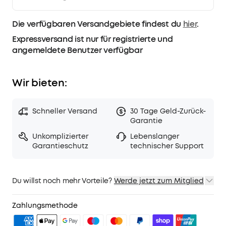
Die verfügbaren Versandgebiete findest du
hier
.
Expressversand ist nur für registrierte und
angemeldete Benutzer verfügbar
Wir bieten:
Schneller Versand
30 Tage Geld-Zurück-
Garantie
Unkomplizierter
Lebenslanger
Garantieschutz
technischer Support
Du willst noch mehr Vorteile?
Werde jetzt zum Mitglied
1. Priority-Versand
2. Mitglieder-Preise für ausgewähte Produkte
Zahlungsmethode
3. Geburtstagsgeschenk
4. Weitere Vorteile mit soundcoreCredits
Mehr erfahren