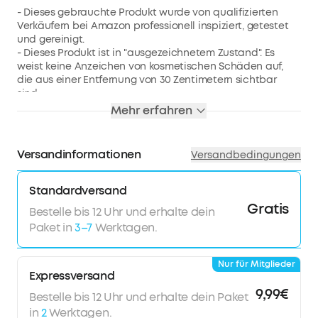
- Dieses gebrauchte Produkt wurde von qualifizierten
Verkäufern bei Amazon professionell inspiziert, getestet
und gereinigt.
- Dieses Produkt ist in "ausgezeichnetem Zustand". Es
weist keine Anzeichen von kosmetischen Schäden auf,
die aus einer Entfernung von 30 Zentimetern sichtbar
sind.
- Die Batterie dieses Produkts hat eine Kapazität von
Mehr erfahren
mehr als 80 % im Vergleich zu einer neuen Batterie.
- Das Zubehör ist möglicherweise nicht original, aber es
ist kompatibel und voll funktionsfähig. Das Produkt kann
Versandinformationen
Versandbedingungen
in einem generischen Karton geliefert werden.
- Dieses Produkt kann innerhalb von 1 Jahr nach Erhalt
umgetauscht oder erstattet werden, wenn es nicht wie
Standardversand
erwartet funktioniert.
Gratis
Bestelle bis 12 Uhr und erhalte dein
Paket in
3–7
Werktagen.
Nur für Mitglieder
Expressversand
9,99€
Bestelle bis 12 Uhr und erhalte dein Paket
in
2
Werktagen.