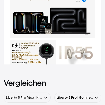
Vergleichen
Liberty 5 Pro Max | KI Kopfhörer mit Smart Display & KI-Notizassistent
Liberty 5 Pro | Guinness-Rekord für klare Telefonate, 360° ANC 4.0, Dolby Atmos