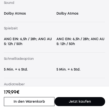
Sound
Dolby Atmos
Dolby Atmos
Spielzeit
ANC EIN: 6,5h / 28h; ANC AU
ANC EIN: 6,5h / 28h; ANC AU
S: 12h / 50h
S: 12h / 50h
Schnellladeoption
5 Min. = 4 Std.
5 Min. = 4 Std.
Audiotreiber
179,99€
9,2mm dynamischer Treiber
9,2mm dynamischer Treiber
(Wollpapier-Bio-Membran)
(Wollpapier-Bio-Membran)
In den Warenkorb
Jetzt kaufen