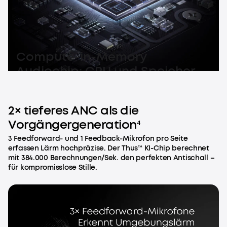
Compute-in-Memory
Audiochip: CPU und Speicher
verschmelzen für beispiellose
KI-Performance.
2× tieferes ANC als die
Vorgängergeneration⁴
3 Feedforward- und 1 Feedback-Mikrofon pro Seite
erfassen Lärm hochpräzise. Der Thus™ KI-Chip berechnet
mit 384.000 Berechnungen/Sek. den perfekten Antischall –
für kompromisslose Stille.