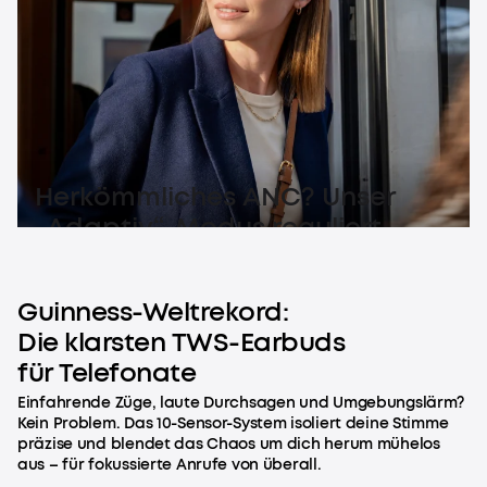
Herkömmliches ANC? Unser
„Adaptiv“-Modus reguliert
Geräuschunterdrückung flüssig
– für pure Stille.
Guinness-Weltrekord:
Die klarsten TWS-Earbuds
für Telefonate
Einfahrende Züge, laute Durchsagen und Umgebungslärm?
Kein Problem. Das 10-Sensor-System isoliert deine Stimme
präzise und blendet das Chaos um dich herum mühelos
aus – für fokussierte Anrufe von überall.