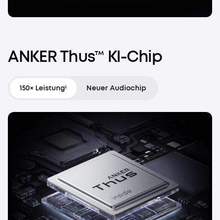
ANKER
Thus™
KI-Chip
150× Leistung¹
Neuer Audiochip