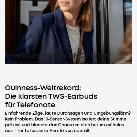
Herkömmliches ANC? Unser
„Adaptiv“-Modus reguliert
Geräuschunterdrückung flüssig
– für pure Stille.
Guinness-Weltrekord:
Die klarsten TWS-Earbuds
für Telefonate
Einfahrende Züge, laute Durchsagen und Umgebungslärm?
Kein Problem. Das 10-Sensor-System isoliert deine Stimme
präzise und blendet das Chaos um dich herum mühelos
aus – für fokussierte Anrufe von überall.