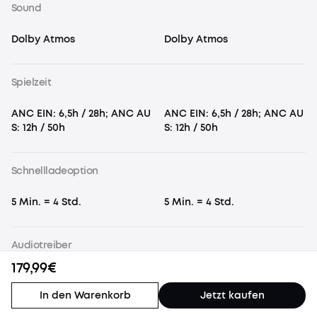
Sound
Dolby Atmos
Dolby Atmos
Spielzeit
ANC EIN: 6,5h / 28h; ANC AU
ANC EIN: 6,5h / 28h; ANC AU
S: 12h / 50h
S: 12h / 50h
Schnellladeoption
5 Min. = 4 Std.
5 Min. = 4 Std.
Audiotreiber
179,99€
9,2mm dynamischer Treiber
9,2mm dynamischer Treiber
(Wollpapier-Bio-Membran)
(Wollpapier-Bio-Membran)
In den Warenkorb
Jetzt kaufen