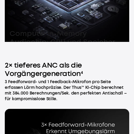
Compute-in-Memory
Audiochip: CPU und Speicher
verschmelzen für beispiellose
KI-Performance.
2× tieferes ANC als die
Vorgängergeneration⁴
3 Feedforward- und 1 Feedback-Mikrofon pro Seite
erfassen Lärm hochpräzise. Der Thus™ KI-Chip berechnet
mit 384.000 Berechnungen/Sek. den perfekten Antischall –
für kompromisslose Stille.