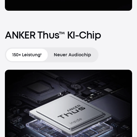
ANKER
Thus™
KI-Chip
150× Leistung¹
Neuer Audiochip