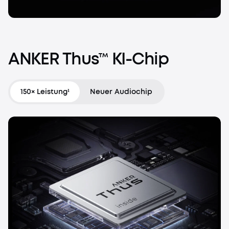
ANKER
Thus™
KI-Chip
150× Leistung¹
Neuer Audiochip