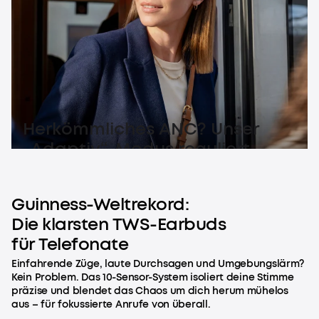
Herkömmliches ANC? Unser
„Adaptiv“-Modus reguliert
Geräuschunterdrückung flüssig
– für pure Stille.
Guinness-Weltrekord:
Die klarsten TWS-Earbuds
für Telefonate
Einfahrende Züge, laute Durchsagen und Umgebungslärm?
Kein Problem. Das 10-Sensor-System isoliert deine Stimme
präzise und blendet das Chaos um dich herum mühelos
aus – für fokussierte Anrufe von überall.