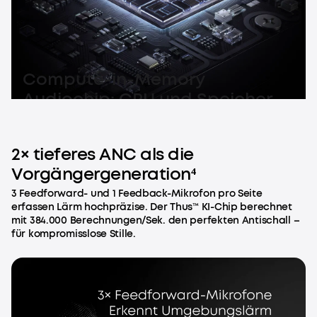
Compute-in-Memory
Audiochip: CPU und Speicher
verschmelzen für beispiellose
KI-Performance.
2× tieferes ANC als die
Vorgängergeneration⁴
3 Feedforward- und 1 Feedback-Mikrofon pro Seite
erfassen Lärm hochpräzise. Der Thus™ KI-Chip berechnet
mit 384.000 Berechnungen/Sek. den perfekten Antischall –
für kompromisslose Stille.