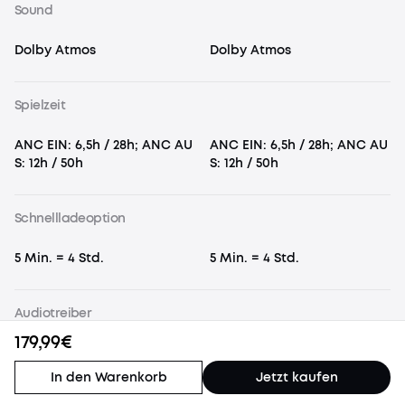
Sound
Dolby Atmos
Dolby Atmos
Spielzeit
ANC EIN: 6,5h / 28h; ANC AU
ANC EIN: 6,5h / 28h; ANC AU
S: 12h / 50h
S: 12h / 50h
Schnellladeoption
5 Min. = 4 Std.
5 Min. = 4 Std.
Audiotreiber
179,99€
9,2mm dynamischer Treiber
9,2mm dynamischer Treiber
(Wollpapier-Bio-Membran)
(Wollpapier-Bio-Membran)
In den Warenkorb
Jetzt kaufen