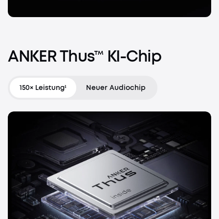
ANKER
Thus™
KI-Chip
150× Leistung¹
Neuer Audiochip