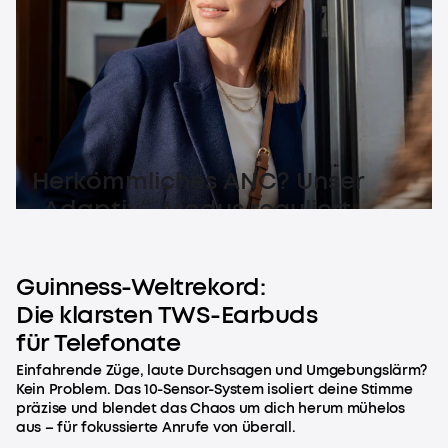
Herkömmliches ANC? Unser
„Adaptiv“-Modus reguliert
Geräuschunterdrückung flüssig
– für pure Stille.
Guinness-Weltrekord:
Die klarsten TWS-Earbuds
für Telefonate
Einfahrende Züge, laute Durchsagen und Umgebungslärm?
Kein Problem. Das 10-Sensor-System isoliert deine Stimme
präzise und blendet das Chaos um dich herum mühelos
aus – für fokussierte Anrufe von überall.