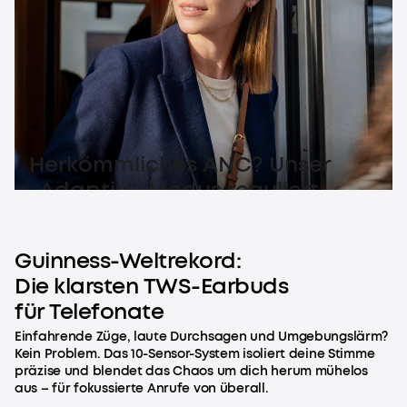
Herkömmliches ANC? Unser
„Adaptiv“-Modus reguliert
Geräuschunterdrückung flüssig
– für pure Stille.
Guinness-Weltrekord:
Die klarsten TWS-Earbuds
für Telefonate
Einfahrende Züge, laute Durchsagen und Umgebungslärm?
Kein Problem. Das 10-Sensor-System isoliert deine Stimme
präzise und blendet das Chaos um dich herum mühelos
aus – für fokussierte Anrufe von überall.