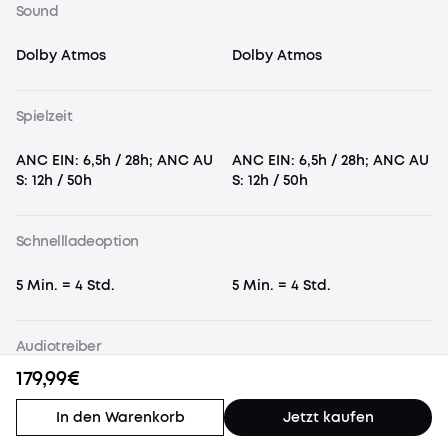
Sound
Dolby Atmos
Dolby Atmos
Spielzeit
ANC EIN: 6,5h / 28h; ANC AU
ANC EIN: 6,5h / 28h; ANC AU
S: 12h / 50h
S: 12h / 50h
Schnellladeoption
5 Min. = 4 Std.
5 Min. = 4 Std.
Audiotreiber
179,99€
9,2mm dynamischer Treiber
9,2mm dynamischer Treiber
(Wollpapier-Bio-Membran)
(Wollpapier-Bio-Membran)
In den Warenkorb
Jetzt kaufen