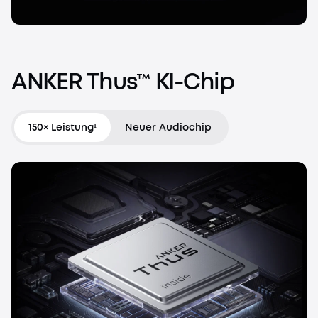
ANKER
Thus™
KI-Chip
150× Leistung¹
Neuer Audiochip