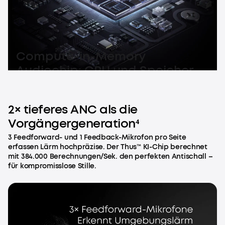
Compute-in-Memory
Audiochip: CPU und Speicher
verschmelzen für beispiellose
KI-Performance.
2× tieferes ANC als die
Vorgängergeneration⁴
3 Feedforward- und 1 Feedback-Mikrofon pro Seite
erfassen Lärm hochpräzise. Der Thus™ KI-Chip berechnet
mit 384.000 Berechnungen/Sek. den perfekten Antischall –
für kompromisslose Stille.