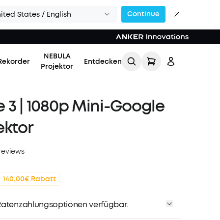
Continue
ited States / English
NEBULA
Rekorder
Entdecken
Projektor
 3 | 1080p Mini-Google
ektor
reviews
Einloggen
140,00€ Rabatt
Meine Bestellung
verfolgen
atenzahlungsoptionen verfügbar.
Lade Freunde ein & erhalte