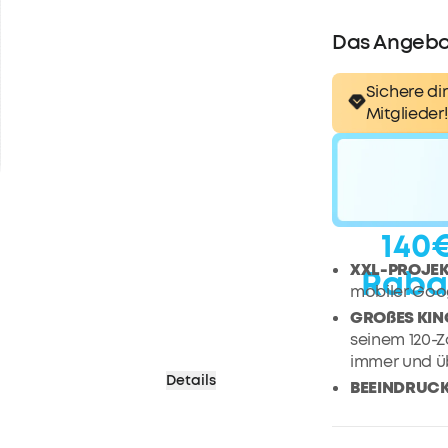
Das Angebo
Sichere dir
Mitglieder!
140
XXL-PROJEK
Raba
mobiler Goog
GROßES KINO
seinem 120-Z
immer und üb
Details
BEEINDRUC
Lumen Hellig
LANGE SPIEL