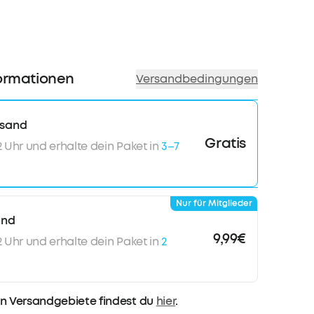
um sicherzustellen, dass deine Clip-On Kopfhörer
on der Intensität des Trainings sicher an ihrem
n.
NDPROFIL:
Die soundcore C30i verfügen über
2mm × 17mm dynamische Treiber in
ormationen
Versandbedingungen
. In Kombination mit einer titanbeschichteten
eßt du kristallklaren Klang, auch mit Open-Ear
rsand
ASSERSCHUTZ:
Ausgestattet mit einem
Gratis
12 Uhr und erhalte dein Paket in
3–7
 Mesh und einer schützenden
htung bieten die soundcore C30i Open-Ear
verlässigen IPX4-Wasserschutz, perfekt fürs
 für Draußen.
Nur für Mitglieder
and
9,99€
12 Uhr und erhalte dein Paket in
2
n Versandgebiete findest du
hier
.