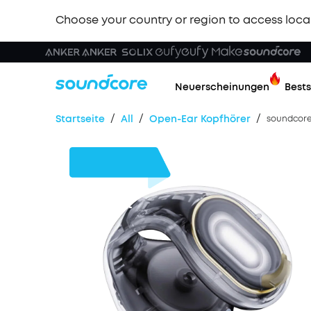
Choose your country or region to access loca
Neuerscheinungen
Bests
/
/
/
Startseite
All
Ореn-Ear Kopfhörer
soundcore 
35€
Rabatt