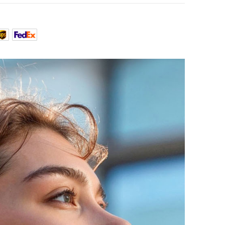
arz
5,00€
abatt
ungsoptionen