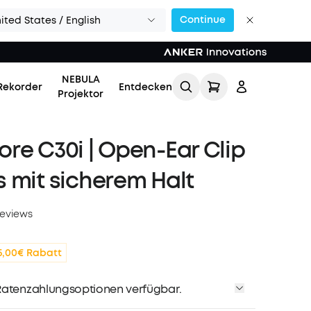
Continue
ited States / English
NEBULA
Rekorder
Entdecken
Projektor
re C30i | Open-Ear Clip
 mit sicherem Halt
reviews
Einloggen
5,00€ Rabatt
Meine Bestellung
verfolgen
atenzahlungsoptionen verfügbar.
Lade Freunde ein & erhalte