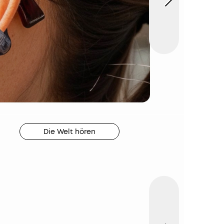
tellt
,
em
,
Die Welt hören
r
ge