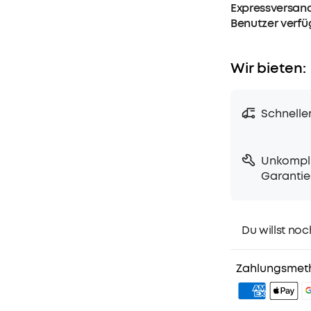
Expressversand
Benutzer verf
Wir bieten:
Schnelle
Unkompli
Garantie
Du willst noc
1. Priority-Ver
2. Mitglieder-
Zahlungsmet
3. Geburtstag
4. Weitere Vor