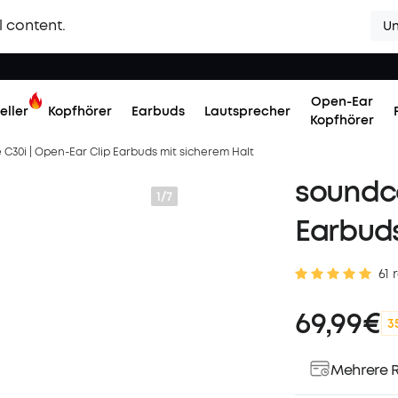
l content.
Un
Open-Ear
eller
Kopfhörer
Earbuds
Lautsprecher
Kopfhörer
C30i | Open-Ear Clip Earbuds mit sicherem Halt
soundco
1/7
Earbuds
61 
69,99€
3
Mehrere R