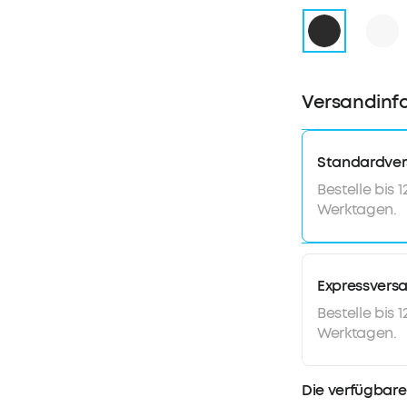
entwickelt, 
unabhängig v
Platz bleibe
KLARES SOU
erweiterte 1
Versandinf
Laufbahnform
Membran geni
Audio.
Standardve
SMARTER W
Bestelle bis 
ultradünnen
Werktagen.
Nanobeschic
Kopfhörer zu
Training und
Expressvers
Bestelle bis 
Werktagen.
Die verfügbare