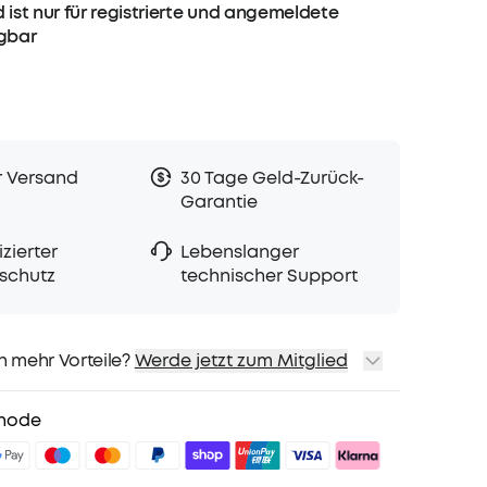
 ist nur für registrierte und angemeldete
ügbar
r Versand
30 Tage Geld-Zurück-
Garantie
zierter
Lebenslanger
schutz
technischer Support
h mehr Vorteile?
Werde jetzt zum Mitglied
sand
Preise für ausgewähte Produkte
hode
sgeschenk
teile mit soundcoreCredits
Mehr erfahren