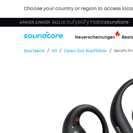
Choose your country or region to access loca
Neuerscheinungen
Bests
/
/
/
Startseite
All
Ореn-Ear Kopfhörer
AeroFit Pr