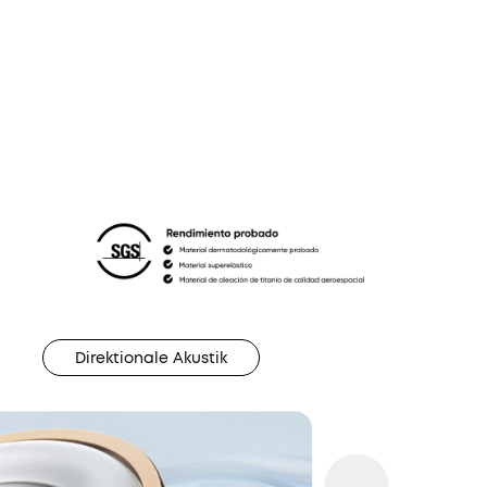
eschenk
dits
SE:
Direktionale Akustik