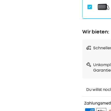
Die ersstkla
schweißfeste
Training, vo
UNTERBREC
Wiedergabeze
Wir bieten:
insgesamt 4
noch besser,
beeindrucken
Schnelle
Unkompli
Garantie
Du willst noc
1. Priority-Ver
2. Mitglieder-
Zahlungsmet
3. Geburtstag
4. Weitere Vor