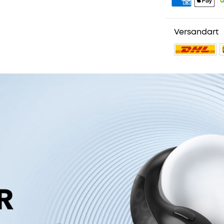
Versandart
55 reviews
Farbe:
Schw
149,99€
Mehrere
Ratenzahl
verfügbar.