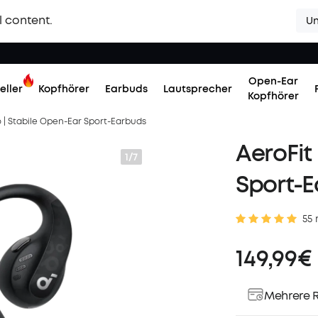
l content.
Un
Open-Ear
eller
Kopfhörer
Earbuds
Lautsprecher
Kopfhörer
o | Stabile Open-Ear Sport-Earbuds
AeroFit
1/7
Sport-
55 
149,99€
Mehrere R