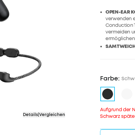
OPEN-EAR 
verwenden ei
Conduction 
vermeiden un
ermöglichen
SAMTWEICH 
Ohrbügel, h
mit einer Di
an. Jeder Oh
mit einer sa
Farbe:
Schw
SOUND OHN
Kopfhörer ve
titanbeschic
authentische
LDAC-Techno
Aufgrund der N
überraschen
Details
|
Vergleichen
Schwarz spätest
IP55 WASSE
Proverwende
ein einzigar