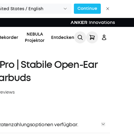
Continue
ited States / English
NEBULA
Rekorder
Entdecken
Projektor
 Pro | Stabile Open-Ear
Earbuds
reviews
Einloggen
Meine Bestellung
verfolgen
atenzahlungsoptionen verfügbar.
Lade Freunde ein & erhalte