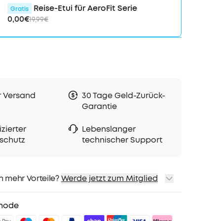
Reise-Etui für AeroFit Serie
Gratis
ssige wasserdichte und
0,00€
19,99€
 Performance eignet sich ideal für jedes
m Jogggen bis hin zum intensiven Workout.
HUNGSFREIER GENUSS:
Gönn dir 14 Stunden
it nach nur einer Ladung, die sich auf
6 Stunden mit dem Ladecase verlängert. Und
 eine schnelle 10-minütige Ladung liefert
de 5,5 Stunden Musik!
r Versand
30 Tage Geld-Zurück-
Garantie
zierter
Lebenslanger
schutz
technischer Support
h mehr Vorteile?
Werde jetzt zum Mitglied
sand
Preise für ausgewähte Produkte
hode
sgeschenk
teile mit soundcoreCredits
Mehr erfahren