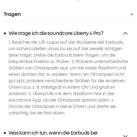
Sekunden
Geburtstagsgeschenk
an
4.
Tragen
deine
Weitere
sich
Vorteile
mit
ständig
Wie trage ich die soundcore Liberty 4 Pro?
soundcoreCredits
verändernde
Mehr
1. Beachte die L/R-Logos auf der Rückseite der Earbuds,
Umgebung
erfahren
um sicherzustellen, dass du sie auf der jeweils richtigen
an
Seite trägst. Drehe die Earbuds beim Tragen, um die
und
bequemste Position zu finden. 2. Probiere unterschiedliche
sorgen
Versandart
Größen von Ohrstöpseln aus, um die beste Passform und
so
einen dichten Sitz zu erzielen. Wenn ein Ohrstöpsel nicht
rund
gut sitzt, probiere verschiedene Größen für die einzelnen
um
Ohren aus, z. B. mittelgroß in einem Ohr und groß im
die
anderen. 3. Überprüfe mit dem Passform-Test in der
Uhr
soundcore App, ob die Ohrstöpsel optimal sitzen. 4.
für
Drücke die Ohrstöpsel in deine Ohren und drehe sie
eine
vorsichtig, bis sie fest sitzen.
optimale,
nahtlose
Geräuschunterdrückung.
Was kann ich tun, wenn die Earbuds bei