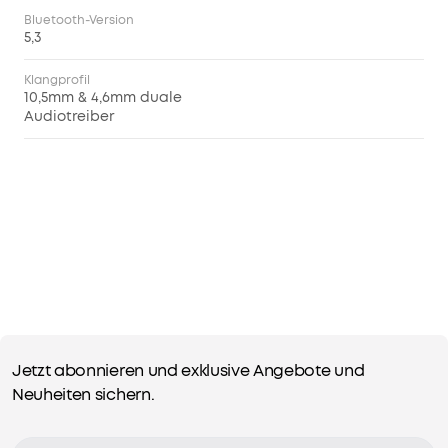
Mikrofonen:
Bluetooth-Version
Mit
5,3
einem
Algorithmus
Klangprofil
10,5mm & 4,6mm duale
zur
Audiotreiber
Geräuschunterdrückung
und
6
Mikrofonen
sorgen
diese
kabellosen
Noise
Cancelling
Kopfhörer
für
klare
Jetzt abonnieren und exklusive Angebote und
Gespräche,
Neuheiten sichern.
egal
wo