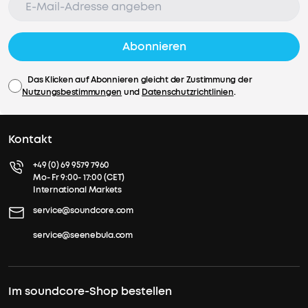
du
bist.
Außerdem
Abonnieren
werden
Windgeräuschen
für
Das Klicken auf Abonnieren gleicht der Zustimmung der
Nutzungsbestimmungen
und
Datenschutzrichtlinien
.
eine
störungsfreie
Kommunikation
Kontakt
gefiltert.
+49 (0) 69 9579 7960
Mo- Fr 9:00- 17:00 (CET)
International Markets
service@soundcore.com
service@seenebula.com
Im soundcore-Shop bestellen