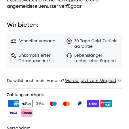
angemeldete Benutzer verfügbar
Wir bieten:
Schneller Versand
30 Tage Geld-Zurück-
Garantie
Unkomplizierter
Lebenslanger
Garantieschutz
technischer Support
Du willst noch mehr Vorteile?
Werde jetzt zum Mitglied
1. Priority-Versand
2. Mitglieder-Preise für ausgewähte Produkte
Zahlungsmethode
3. Geburtstagsgeschenk
4. Weitere Vorteile mit soundcoreCredits
Mehr erfahren
Versandart