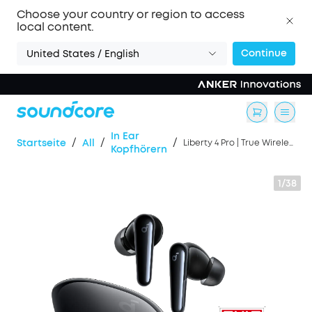
Choose your country or region to access
local content.
Continue
United States / English
In Ear
/
/
/
Startseite
All
Liberty 4 Pro | True Wireless Earbuds mit Noise Cancelling
Kopfhörern
1/38