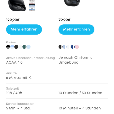
Spielzeit.
Einmal
laden
129,99€
79,99€
reicht
für
Mehr erfahren
Mehr erfahren
10
Std.
Farbe:
Musikgenuss;
für
40
Je nach Ohrform u
Aktive Geräuschunterdrückung
Std.
ACAA 4.0
Umgebung
mit
dem
Anrufe
6 Mikros mit K.I.
Case.
KI-
Spielzeit
gestützt
10h / 40h
10 Stunden / 50 Stunden
klare
Anrufe
Schnellladeoption
mit
5 Min. = 4 Std.
10 Minuten = 4 Stunden
6