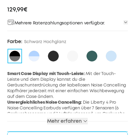
129,99€
Mehrere Ratenzahlungsoptionen verfügbar.
Farbe:
Schwarz Hochglanz
Smart Case Display mit Touch-Leiste:
Mit der Touch-
Leiste und dem Display kannst du die
Geräuschunterdrückung der kabellosen Noise Cancelling
Kopfhörer jederzeit mit einer einfachen Wischbewegung
auf dem Case ändern.
Unvergleichliches Noise Cancelling:
Die Liberty 4 Pro
Noise Cancelling Earbuds verfügen über 7 Sensoren (6
Geräuschsensoren und 1 Luftdrucksensor), um Geräusche
aus allen Richtungen zu erfassen. Erlebe 3x stärkeres
Mehr erfahren
Noise Cancelling auf Reisen.
Adaptive Geräuschunterdrückung in Echtzeit:
Diese