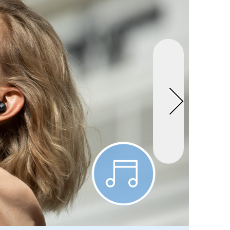
ormationen
ngungen
rsand
2 Uhr
Gratis
dein
and
2
9,99€
lte
n
2