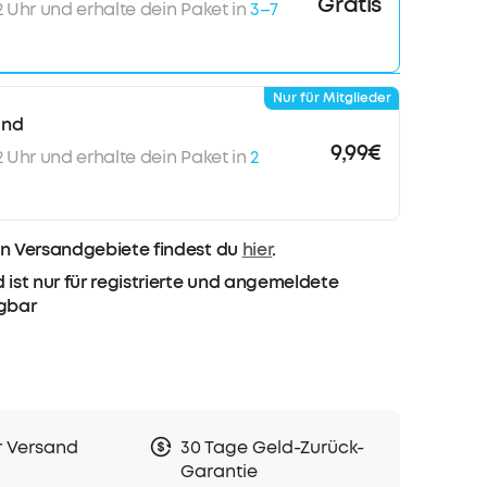
Gratis
12 Uhr und erhalte dein Paket in
3–7
Nur für Mitglieder
and
9,99€
12 Uhr und erhalte dein Paket in
2
n Versandgebiete findest du
hier
.
 ist nur für registrierte und angemeldete
ügbar
r Versand
30 Tage Geld-Zurück-
Garantie