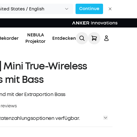
Continue
ited States / English
NEBULA
Rekorder
Entdecken
Projektor
| Mini True-Wireless
 mit Bass
d mit der Extraportion Bass
Einloggen
 reviews
Meine Bestellung
atenzahlungsoptionen verfügbar.
verfolgen
Lade Freunde ein & erhalte