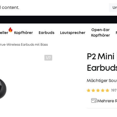
l content.
Un
Open-Ear
eller
Kopfhörer
Earbuds
Lautsprecher
Kopfhörer
 True-Wireless Earbuds mit Bass
P2 Mini 
1/7
Earbuds
Mächtiger Soun
197
Mehrere R