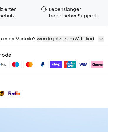
zierter
Lebenslanger
schutz
technischer Support
h mehr Vorteile?
Werde jetzt zum Mitglied
sand
Preise für ausgewähte Produkte
hode
sgeschenk
teile mit soundcoreCredits
Mehr erfahren