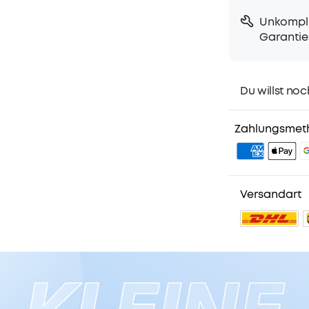
Unkompli
Garantie
Du willst noc
1. Priority-Ver
2. Mitglieder-
Zahlungsmet
3. Geburtstag
4. Weitere Vor
Versandart