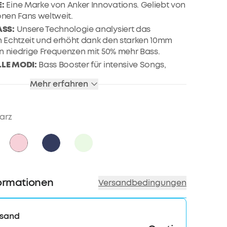
bis zu 80€ pro Empfehlung
:
Eine Marke von Anker Innovations. Geliebt von
ionen Fans weltweit.
SS:
Unsere Technologie analysiert das
in Echtzeit und erhöht dank den starken 10mm
n niedrige Frequenzen mit 50% mehr Bass.
LLE MODI:
Bass Booster für intensive Songs,
us für Podcasts und Audiobücher sowie
Mehr erfahren
gnature Modus für alle weiteren Musikarten.
TES DESIGN:
Das minimalistische Format der In-
r wiegt 4,6 Gramm und ist um 10% leichter als
arz
rbuds - für absolut bequeme Schwerelosigkeit.
 MIT K.I.:
Wir haben die integrierten Mikrofone
i Kopfhörer in idealer Ausrichtung positioniert
e von Malen getestet, damit deine
e Stimme beim Telefonieren so messerscharf
u hören ist.
ormationen
Versandbedingungen
rsand