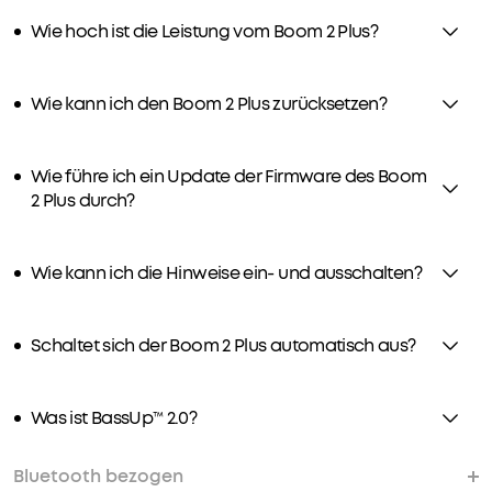
andere
Wie hoch ist die Leistung vom Boom 2 Plus?
Geräte
mit
10W
Wie kann ich den Boom 2 Plus zurücksetzen?
laden
(Die
Wiedergabezeit
Wie führe ich ein Update der Firmware des Boom
hängt
2 Plus durch?
von
der
Lautstärke
Wie kann ich die Hinweise ein- und ausschalten?
und
dem
Inhalt
Schaltet sich der Boom 2 Plus automatisch aus?
ab).
IPX7
wasserdicht
Was ist BassUp™ 2.0?
und
schwimmfähig:
Bluetooth bezogen
Der