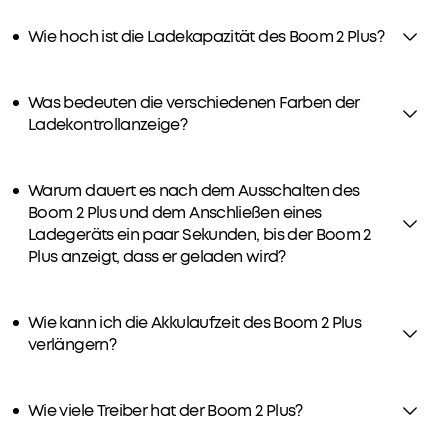
nur
Wie hoch ist die Ladekapazität des Boom 2 Plus?
3h
Versandart
vollständig
aufladen
Was bedeuten die verschiedenen Farben der
und
Ladekontrollanzeige?
liefert
bis
zu
Warum dauert es nach dem Ausschalten des
20h
Boom 2 Plus und dem Anschließen eines
lang
Ladegeräts ein paar Sekunden, bis der Boom 2
Beats.
Plus anzeigt, dass er geladen wird?
Mit
der
integrierten
Wie kann ich die Akkulaufzeit des Boom 2 Plus
Powerbank
verlängern?
kannst
du
dein
Wie viele Treiber hat der Boom 2 Plus?
Handy
und