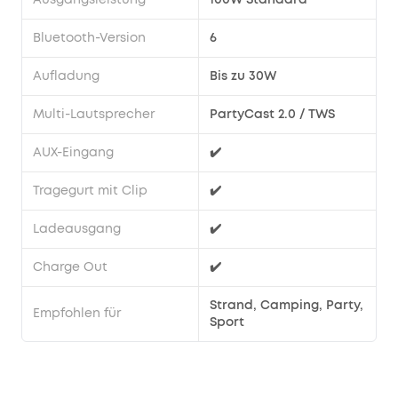
Regen
Musik
Bluetooth-Version
6
hören
kannst.
Aufladung
Bis zu 30W
Dein
Sound,
Multi-Lautsprecher
PartyCast 2.0 / TWS
dein
Style
:
AUX-Eingang
✔️
Passe
deine
Tragegurt mit Clip
✔️
Lieblingslieder
mit
Ladeausgang
✔️
dem
benutzerdefinierten
Charge Out
✔️
EQ
genau
Strand, Camping, Party,
Empfohlen für
so
Sport
an,
wie
du
sie