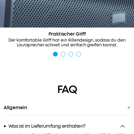
Bässe
und
kristallklare
Höhen.
Wir
Die
Praktischer Griff
intelligente
bieten:
Der komfortable Griff hat ein Rillendesign, sodass du den
Crossover-
Lautsprecher schnell und einfach greifen kannst.
Technologie
Schneller
30 Tage
stimmt
Versand
Geld-
sie
Zurück-
perfekt
Garantie
aufeinander
Unkomplizierter
Lebenslanger
ab,
FAQ
Garantieschutz
technischer
um
Support
die
richtige
Allgemein
Balance
Du willst
und
noch
ein
Was ist im Lieferumfang enthalten?
mehr
intensives
Vorteile?