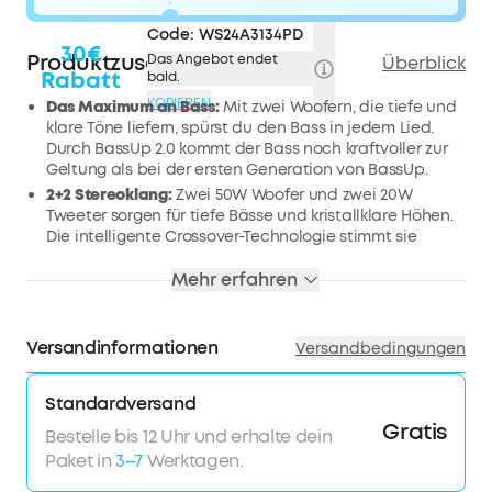
Code:
WS24A3134PD
30€
Produktzusammenfassung
Das Angebot endet
Überblick
Rabatt
bald.
KOPIEREN
Das Maximum an Bass:
Mit zwei Woofern, die tiefe und
klare Töne liefern, spürst du den Bass in jedem Lied.
Durch BassUp 2.0 kommt der Bass noch kraftvoller zur
Geltung als bei der ersten Generation von BassUp.
2+2 Stereoklang:
Zwei 50W Woofer und zwei 20W
Tweeter sorgen für tiefe Bässe und kristallklare Höhen.
Die intelligente Crossover-Technologie stimmt sie
perfekt aufeinander ab, um die richtige Balance und
ein intensives Audioerlebnis zu erzeugen.
Mehr erfahren
30W Schnellladung und integrierte Powerbank:
Der
Boom 2 Plus Outdoor Lautsprecher lässt sich mit einem
30W-Ladegerät in nur 3h vollständig aufladen und
Versandinformationen
Versandbedingungen
liefert bis zu 20h lang Beats. Mit der integrierten
Powerbank kannst du dein Handy und andere Geräte
Standardversand
mit 10W laden (Die Wiedergabezeit hängt von der
Gratis
Lautstärke und dem Inhalt ab).
Bestelle bis 12 Uhr und erhalte dein
IPX7 wasserdicht und schwimmfähig:
Der Boom 2 Plus
Paket in
3–7
Werktagen.
Outdoor-Lautsprecher ist für jedes Abenteuer gerüstet,