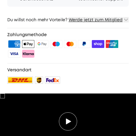
Du willst noch mehr Vorteile?
Werde jetzt zum Mitglied
1. Priority-Versand
2. Mitglieder-Preise für ausgewähte Produkte
Zahlungsmethode
3. Geburtstagsgeschenk
4. Weitere Vorteile mit soundcoreCredits
Mehr erfahren
Versandart