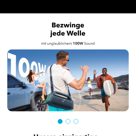
235 reviews
Farbe:
Explorer Blue
version
Boom 2
Boom 2
Plus
Pro
30,00€
199,99€
Rabatt
Mehrere
Ratenzahlungsoptionen