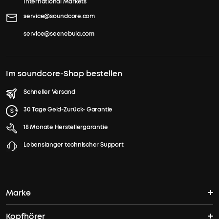
International Markets
service@soundcore.com
service@seenebula.com
Im soundcore-Shop bestellen
Schneller Versand
30 Tage Geld-Zurück- Garantie
18 Monate Herstellergarantie
Lebenslanger technischer Support
Marke
Kopfhörer
soundcores Geschichte