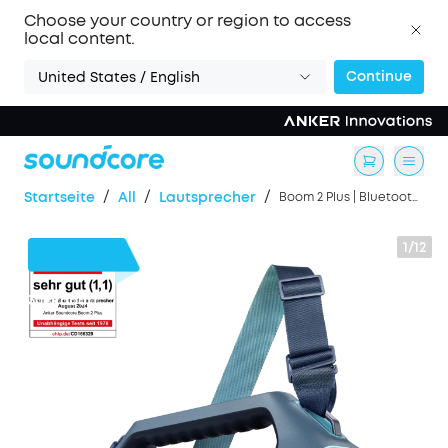
Choose your country or region to access
local content.
Continue
United States / English
/
/
/
Startseite
All
Lautsprecher
Boom 2 Plus | Bluetooth-Lautsprecher mit mächtigem Bass für Draußen
1/12
30€
Rabatt