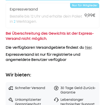
sodass du ohne Bedenken am Strand, am Pool oder im
Regen Musik hören kannst.
Nur für Mitglieder
Expressversand
Dein Sound, dein Style
: Passe deine Lieblingslieder mit
9,99€
dem benutzerdefinierten EQ genau so an, wie du sie
Bestelle bis 12 Uhr und erhalte dein Paket
hören willst. Mit der neuen Auracast-Funktion
in
2
Werktagen.
verbindest du mehrere Lautsprecher und füllst jeden
Raum mit deinem Sound.
Bei Überschreitung des Gewichts ist der Express-
Versand nicht möglich.
Die verfügbaren Versandgebiete findest du
hier
.
Expressversand ist nur für registrierte und
angemeldete Benutzer verfügbar
Wir bieten:
Schneller Versand
30 Tage Geld-Zurück-
Garantie
Unkomplizierter
Lebenslanger
Garantieschutz
technischer Support