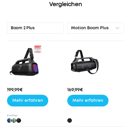
Vergleichen
hören
willst.
Mit
der
Motion Boom Plus
Boom 2 Plus
neuen
Auracast-
Funktion
verbindest
du
mehrere
Lautsprecher
und
füllst
jeden
199,99€
169,99€
Raum
Mehr erfahren
Mehr erfahren
mit
deinem
Sound.
Farbe: