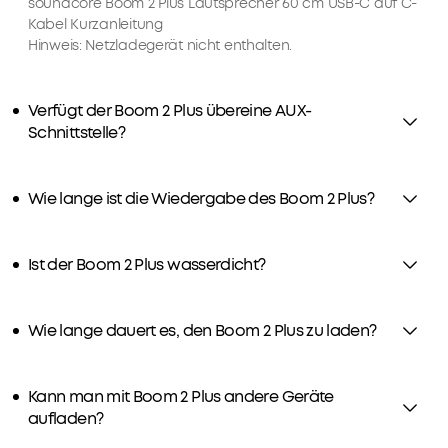
Audioerlebnis
soundcore Boom 2 Plus Lautsprecher 60 cm USB-C auf C-
Werde
zu
Kabel Kurzanleitung
jetzt
Hinweis: Netzladegerät nicht enthalten.
erzeugen.
zum
30W
Mitglied
Schnellladung
1.
Verfügt der Boom 2 Plus übereine AUX-
und
Priority-
Zahlungsmethode
Schnittstelle?
integrierte
Versand
2.
Powerbank:
Mitglieder-
Der
Preise
Wie lange ist die Wiedergabe des Boom 2 Plus?
Boom
für
2
ausgewähte
Plus
Produkte
Ist der Boom 2 Plus wasserdicht?
Outdoor
3.
Geburtstagsgeschenk
Lautsprecher
4.
lässt
Wie lange dauert es, den Boom 2 Plus zu laden?
Weitere
sich
Vorteile
mit
mit
einem
soundcoreCredits
Kann man mit Boom 2 Plus andere Geräte
30W-
Mehr
aufladen?
Ladegerät
erfahren
in