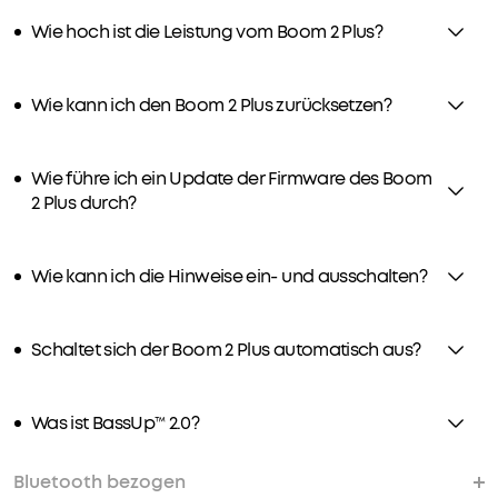
andere
Wie hoch ist die Leistung vom Boom 2 Plus?
Geräte
mit
10W
Wie kann ich den Boom 2 Plus zurücksetzen?
laden
(Die
Wiedergabezeit
Wie führe ich ein Update der Firmware des Boom
hängt
2 Plus durch?
von
der
Lautstärke
Wie kann ich die Hinweise ein- und ausschalten?
und
dem
Inhalt
Schaltet sich der Boom 2 Plus automatisch aus?
ab).
IPX7
wasserdicht
Was ist BassUp™ 2.0?
und
schwimmfähig:
Bluetooth bezogen
Der