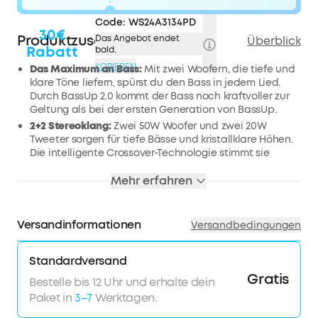
Code:
WS24A3134PD
30€
Produktzusammenfassung
Das Angebot endet
Überblick
Rabatt
bald.
KOPIEREN
Das Maximum an Bass:
Mit zwei Woofern, die tiefe und
klare Töne liefern, spürst du den Bass in jedem Lied.
Durch BassUp 2.0 kommt der Bass noch kraftvoller zur
Geltung als bei der ersten Generation von BassUp.
2+2 Stereoklang:
Zwei 50W Woofer und zwei 20W
Tweeter sorgen für tiefe Bässe und kristallklare Höhen.
Die intelligente Crossover-Technologie stimmt sie
perfekt aufeinander ab, um die richtige Balance und
ein intensives Audioerlebnis zu erzeugen.
Mehr erfahren
30W Schnellladung und integrierte Powerbank:
Der
Boom 2 Plus Outdoor Lautsprecher lässt sich mit einem
30W-Ladegerät in nur 3h vollständig aufladen und
Versandinformationen
Versandbedingungen
liefert bis zu 20h lang Beats. Mit der integrierten
Powerbank kannst du dein Handy und andere Geräte
Standardversand
mit 10W laden (Die Wiedergabezeit hängt von der
Gratis
Lautstärke und dem Inhalt ab).
Bestelle bis 12 Uhr und erhalte dein
IPX7 wasserdicht und schwimmfähig:
Der Boom 2 Plus
Paket in
3–7
Werktagen.
Outdoor-Lautsprecher ist für jedes Abenteuer gerüstet,