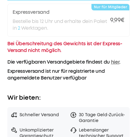
sodass du ohne Bedenken am Strand, am Pool oder im
Regen Musik hören kannst.
Nur für Mitglieder
Expressversand
Dein Sound, dein Style
: Passe deine Lieblingslieder mit
9,99€
dem benutzerdefinierten EQ genau so an, wie du sie
Bestelle bis 12 Uhr und erhalte dein Paket
hören willst. Mit der neuen Auracast-Funktion
in
2
Werktagen.
verbindest du mehrere Lautsprecher und füllst jeden
Raum mit deinem Sound.
Bei Überschreitung des Gewichts ist der Express-
Versand nicht möglich.
Die verfügbaren Versandgebiete findest du
hier
.
Expressversand ist nur für registrierte und
angemeldete Benutzer verfügbar
Wir bieten:
Schneller Versand
30 Tage Geld-Zurück-
Garantie
Unkomplizierter
Lebenslanger
Garantieschutz
technischer Support