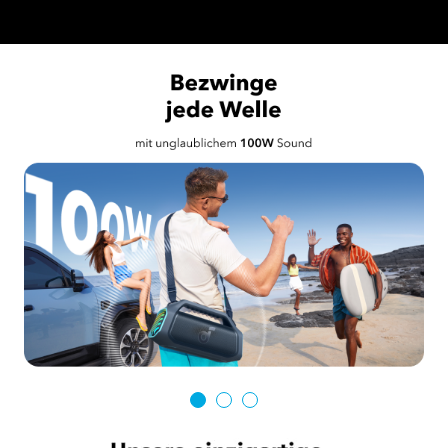
236 reviews
Farbe:
Explorer Blue
version
Boom 2
Boom 2
Plus
Pro
30,00€
199,99€
Rabatt
Mehrere
Ratenzahlungsoptionen