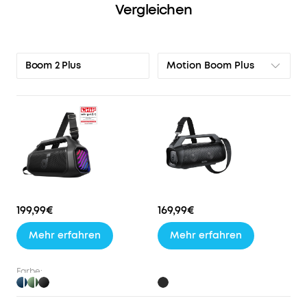
Vergleichen
hören
willst.
Mit
der
Motion Boom Plus
Boom 2 Plus
neuen
Auracast-
Funktion
verbindest
du
mehrere
Lautsprecher
und
füllst
jeden
199,99€
169,99€
Raum
Mehr erfahren
Mehr erfahren
mit
deinem
Sound.
Farbe: