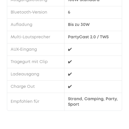
Regen
Musik
Bluetooth-Version
6
hören
kannst.
Aufladung
Bis zu 30W
Dein
Sound,
Multi-Lautsprecher
PartyCast 2.0 / TWS
dein
Style
:
AUX-Eingang
✔️
Passe
deine
Tragegurt mit Clip
✔️
Lieblingslieder
mit
Ladeausgang
✔️
dem
benutzerdefinierten
Charge Out
✔️
EQ
genau
Strand, Camping, Party,
Empfohlen für
so
Sport
an,
wie
du
sie