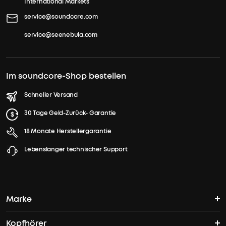
International Markets
service@soundcore.com
service@seenebula.com
Im soundcore-Shop bestellen
Schneller Versand
30 Tage Geld-Zurück- Garantie
18 Monate Herstellergarantie
Lebenslanger technischer Support
Marke
Kopfhörer
soundcores Geschichte