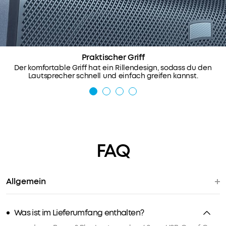
Bässe
und
kristallklare
Höhen.
Wir
Die
Praktischer Griff
intelligente
bieten:
Der komfortable Griff hat ein Rillendesign, sodass du den
Crossover-
Lautsprecher schnell und einfach greifen kannst.
Technologie
Schneller
30 Tage
stimmt
Versand
Geld-
sie
Zurück-
perfekt
Garantie
aufeinander
Unkomplizierter
Lebenslanger
ab,
FAQ
Garantieschutz
technischer
um
Support
die
richtige
Allgemein
Balance
Du willst
und
noch
ein
Was ist im Lieferumfang enthalten?
mehr
intensives
Vorteile?