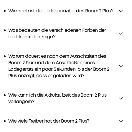
nur
Wie hoch ist die Ladekapazität des Boom 2 Plus?
3h
Versandart
vollständig
aufladen
Was bedeuten die verschiedenen Farben der
und
Ladekontrollanzeige?
liefert
bis
zu
Warum dauert es nach dem Ausschalten des
20h
Boom 2 Plus und dem Anschließen eines
lang
Ladegeräts ein paar Sekunden, bis der Boom 2
Beats.
Plus anzeigt, dass er geladen wird?
Mit
der
integrierten
Wie kann ich die Akkulaufzeit des Boom 2 Plus
Powerbank
verlängern?
kannst
du
dein
Wie viele Treiber hat der Boom 2 Plus?
Handy
und