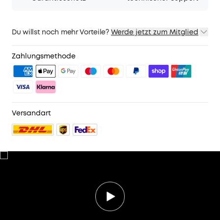
Du willst noch mehr Vorteile?
Werde jetzt zum Mitglied
1. Priority-Versand
2. Mitglieder-Preise für ausgewähte Produkte
Zahlungsmethode
3. Geburtstagsgeschenk
4. Weitere Vorteile mit soundcoreCredits
Mehr erfahren
Versandart