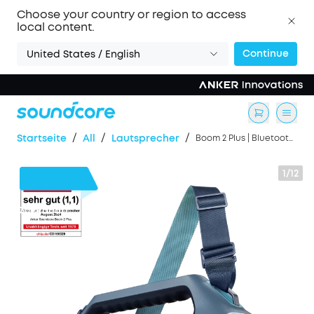
Choose your country or region to access
local content.
Continue
United States / English
/
/
/
Startseite
All
Lautsprecher
Boom 2 Plus | Bluetooth-Lautsprecher mit mächtigem Bass für Draußen
1/12
30€
Rabatt