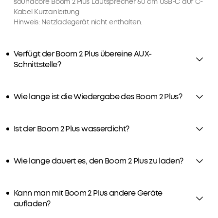
Audioerlebnis
soundcore Boom 2 Plus Lautsprecher 60 cm USB-C auf C-
Werde
zu
Kabel Kurzanleitung
jetzt
Hinweis: Netzladegerät nicht enthalten.
erzeugen.
zum
30W
Mitglied
Schnellladung
1.
Verfügt der Boom 2 Plus übereine AUX-
und
Priority-
Zahlungsmethode
Schnittstelle?
integrierte
Versand
2.
Powerbank:
Mitglieder-
Der
Preise
Wie lange ist die Wiedergabe des Boom 2 Plus?
Boom
für
2
ausgewähte
Plus
Produkte
Ist der Boom 2 Plus wasserdicht?
Outdoor
3.
Geburtstagsgeschenk
Lautsprecher
4.
lässt
Wie lange dauert es, den Boom 2 Plus zu laden?
Weitere
sich
Vorteile
mit
mit
einem
soundcoreCredits
Kann man mit Boom 2 Plus andere Geräte
30W-
Mehr
aufladen?
Ladegerät
erfahren
in