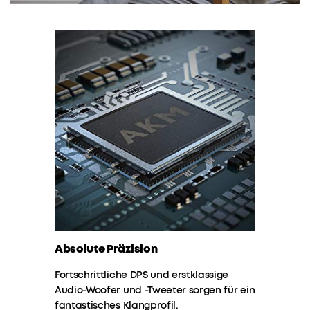
27,00€
99,99€
Rabatt
Mehrere
Ratenzahlungsoptionen
verfügbar.
Das
Angebot
endet
bald
Code:
WS24A3116PD
27€
Absolute Präzision
HI-
Das Angebot
Rabatt
endet bald.
RES
Fortschrittliche DPS und erstklassige
AUDIO
:
KOPIEREN
Audio-Woofer und -Tweeter sorgen für ein
Motion+
fantastisches Klangprofil.