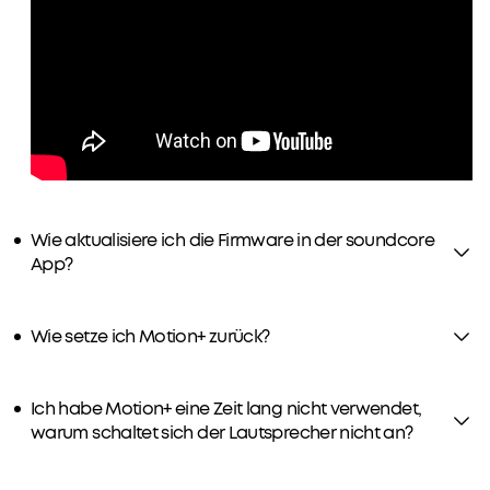
diesem
Datum
erworben
wurden,
kompatibel.
Wie aktualisiere ich die Firmware in der soundcore
App?
Wie setze ich Motion+ zurück?
Ich habe Motion+ eine Zeit lang nicht verwendet,
warum schaltet sich der Lautsprecher nicht an?