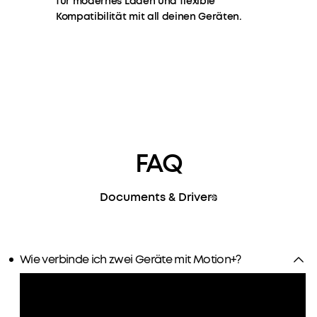
für modernes Laden und flexible
Plus
Kompatibilität mit all deinen Geräten.
Lautsprecher,
die
nach
November
2022
gekauft
wurden,
sind
nicht
FAQ
mit
TWS-
Pairing
Documents & Drivers
mit
älteren
Motion
Plus
Wie verbinde ich zwei Geräte mit Motion+?
Modellen,
die
vor