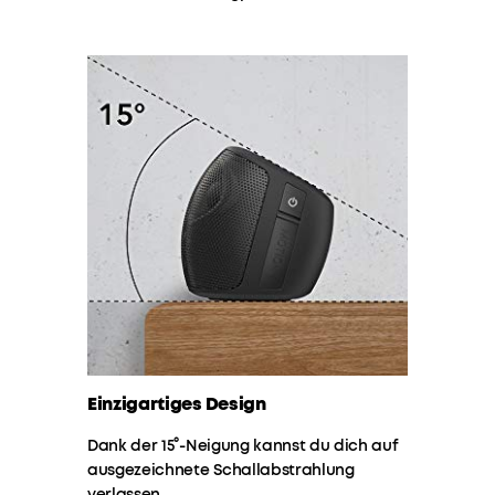
ist
n
mit
einem
erstklassigen
Hi-
Res-
Klangprofil
sowie
mit
Qualcomm
aptX
ausgestattet.
ENORMER
SOUND
:
Zwei
Tweeter,
Einzigartiges Design
Neodym-
Woofer
Wir
Dank der 15°-Neigung kannst du dich auf
und
bieten:
ausgezeichnete Schallabstrahlung
passive
verlassen.