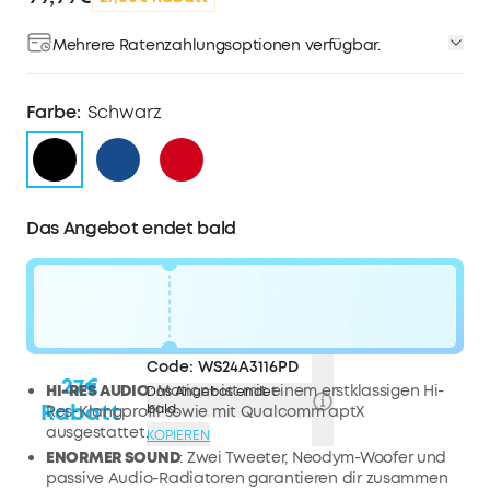
Mehrere Ratenzahlungsoptionen verfügbar.
Farbe:
Schwarz
Das Angebot endet bald
Code:
WS24A3116PD
27€
HI-RES AUDIO
: Motion+ ist mit einem erstklassigen Hi-
Das Angebot endet
Rabatt
bald.
Res-Klangprofil sowie mit Qualcomm aptX
ausgestattet.
KOPIEREN
ENORMER SOUND
: Zwei Tweeter, Neodym-Woofer und
passive Audio-Radiatoren garantieren dir zusammen