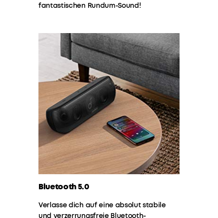
fantastischen Rundum-Sound!
Dank
der
zuverlässigen
wasserdichten
Hülle
erreicht
Feuchtigkeit
nie
die
inneren
Bauelemente
des
Lautsprechers.
Perfekt
für
deine
nächste
Bluetooth 5.0
Poolparty!
STARKE
Verlasse dich auf eine absolut stabile
AKKULAUFZEIT
:
und verzerrungsfreie Bluetooth-