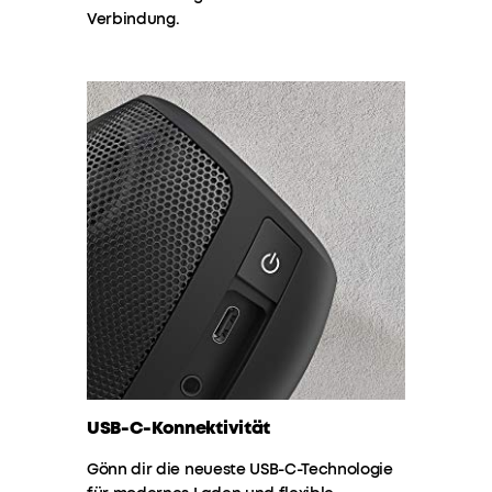
Weniger
Verbindung.
Laden,
mehr
Musik!
Dank
dem
leistungsstarken
Akku
kannst
du
dich
auf
mindestens
12
Stunden
Non-
Stop
USB-C-Konnektivität
Musik
verlassen.
Gönn dir die neueste USB-C-Technologie
Motion