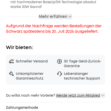
mit hochmoderner BassUpTM Technologie absolut
starke 30W Sound!
FANTASTISCHE INTENSITÄT
: Motion+ überzeugt mit
Mehr erfahren
einem Frequenzbereich von 50 Hz bis 40 kHz und stellt
sicher, dass deine Lieblingslieder so klingen, wie sie
Aufgrund der Nachfrage werden Bestellungen der
auch klingen sollen!
Schwarz spätestens bis 20. Juli 2026 ausgeliefert.
IPX7 WASSERSCHUTZ
: Dank der zuverlässigen
wasserdichten Hülle erreicht Feuchtigkeit nie die
inneren Bauelemente des Lautsprechers. Perfekt für
Wir bieten:
deine nächste Poolparty!
STARKE AKKULAUFZEIT
: Weniger Laden, mehr Musik!
Dank dem leistungsstarken Akku kannst du dich auf
Schneller Versand
30 Tage Geld-Zurück-
mindestens 12 Stunden Non-Stop Musik verlassen.
Garantie
Motion Plus Lautsprecher, die nach November 2022
gekauft wurden, sind nicht mit TWS-Pairing mit älteren
Unkomplizierter
Lebenslanger
Motion Plus Modellen, die vor diesem Datum erworben
Garantieschutz
technischer Support
wurden, kompatibel.
Du willst noch mehr Vorteile?
Werde jetzt zum Mitglied
1. Priority-Versand
2. Mitglieder-Preise für ausgewähte Produkte
Zahlungsmethode