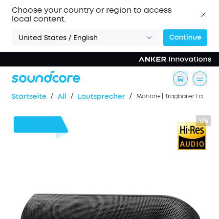
Choose your country or region to access
local content.
Continue
United States / English
/
/
/
Startseite
All
Lautsprecher
Motion+ | Tragbarer Lautsprecher mit intensivem Bass
1/6
27€
Rabatt