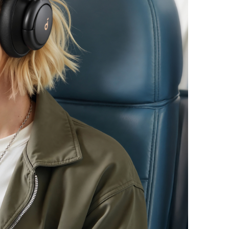
arz
3,05€
abatt