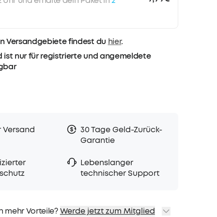
12 Uhr und erhalte dein Paket in
2
n Versandgebiete findest du
hier
.
 ist nur für registrierte und angemeldete
ügbar
r Versand
30 Tage Geld-Zurück-
Garantie
zierter
Lebenslanger
schutz
technischer Support
h mehr Vorteile?
Werde jetzt zum Mitglied