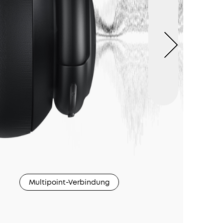
ormationen
ngungen
rsand
2 Uhr
Gratis
dein
Multipoint-Verbindung
and
2
9,99€
lte
n
2