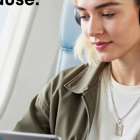
102 reviews
Farbe:
Schw
69,99€
1
R