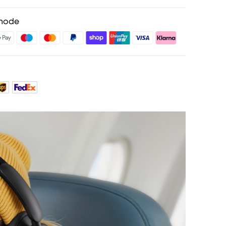
sand
Preise für ausgewähte Produkte
hode
sgeschenk
teile mit soundcoreCredits
Mehr erfahren