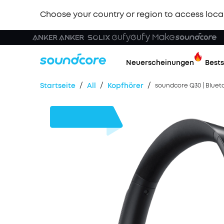
Choose your country or region to access loca
Neuerscheinungen
Bests
/
/
/
Startseite
All
Kopfhörer
soundcore Q30 | Bluet
13€
Rabatt