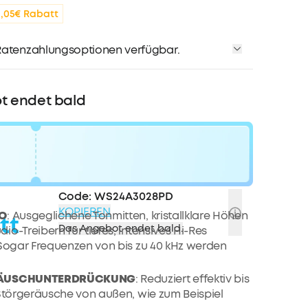
bis zu 80€ pro Empfehlung
3,05€ Rabatt
atenzahlungsoptionen verfügbar.
t endet bald
Code:
WS24A3028PD
KOPIEREN
IO
: Ausgeglichene Tonmitten, kristallklare Höhen
tt
Das Angebot endet bald.
o-Treibern für tiefes, intensives Hi-Res
 Sogar Frequenzen von bis zu 40 kHz werden
RÄUSCHUNTERDRÜCKUNG
: Reduziert effektiv bis
 Störgeräusche von außen, wie zum Beispiel