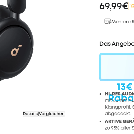
69,99€
1
Mehrere R
Das Angebo
13€
HI-RES AUD
Raba
mit 40mm Audi
Klangprofil.
abgedeckt.
Details
|
Vergleichen
AKTIVE GE
zu 95% aller