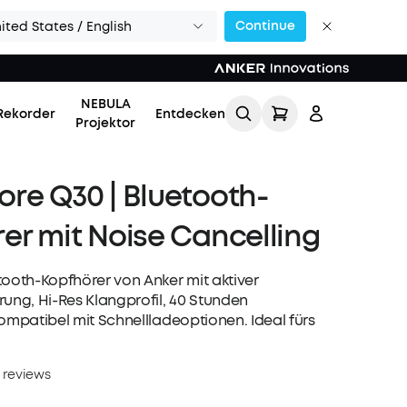
Continue
ited States / English
NEBULA
Rekorder
Entdecken
Projektor
re Q30 | Bluetooth-
er mit Noise Cancelling
tooth-Kopfhörer von Anker mit aktiver
Einloggen
rung, Hi-Res Klangprofil, 40 Stunden
ompatibel mit Schnellladeoptionen. Ideal fürs
Meine Bestellung
verfolgen
 reviews
Lade Freunde ein & erhalte