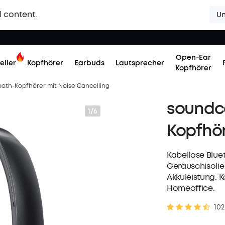
l content.
Un
Open-Ear
eller
Kopfhörer
Earbuds
Lautsprecher
Kopfhörer
ooth-Kopfhörer mit Noise Cancelling
soundco
1/6
Kopfhör
Kabellose Blue
Geräuschisolie
Akkuleistung. K
Homeoffice.
102