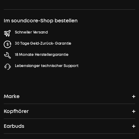
Im soundcore-Shop bestellen
Schneller Versand
30 Tage Geld-Zurück- Garantie
18 Monate Herstellergarantie
Lebenslanger technischer Support
Marke
Kopfhörer
soundcores Geschichte
Earbuds
Bluetooth Kopfhörer
Wo finde ich soundcore?