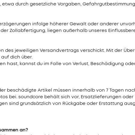
en, etwa durch gesetzliche Vorgaben, Gefahrgutbestimmun
verzögerungen infolge höherer Gewalt oder anderer unvor
er Zollabfertigung, liegen außerhalb unseres Einflussbere
n des jeweiligen Versandvertrags verschickt. Mit der Ü
auf dich über.
en hast, kannst du im Falle von Verlust, Beschädigung od
er beschädigte Artikel müssen innerhalb von 7 Tagen nach 
otos bei. soundcore behält sich vor, Ersatzlieferungen ode
ungen sind grundsätzlich von Rückgabe oder Erstattung aus
zusammen an?