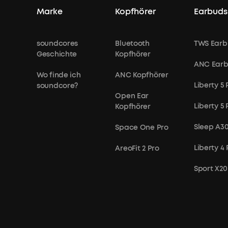
Marke
Kopfhörer
Earbuds
soundcores
Bluetooth
TWS Earb
Geschichte
Kopfhörer
ANC Ear
Wo finde ich
ANC Kopfhörer
Liberty 5 
soundcore?
Open Ear
Liberty 5
Kopfhörer
Sleep A3
Space One Pro
Liberty 4 
AreoFit 2 Pro
Sport X20