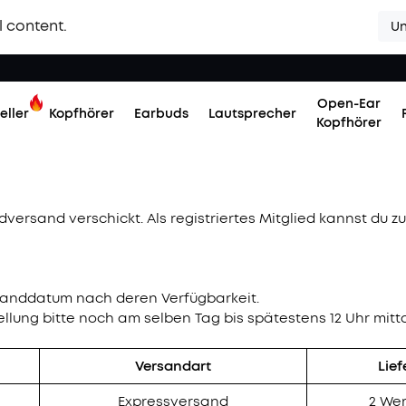
l content.
Un
Open-Ear
eller
Kopfhörer
Earbuds
Lautsprecher
Kopfhörer
dversand verschickt. Als registriertes Mitglied kannst du
ersanddatum nach deren Verfügbarkeit.
ellung bitte noch am selben Tag bis spätestens 12 Uhr mitt
Versandart
Lief
Expressversand
2 We