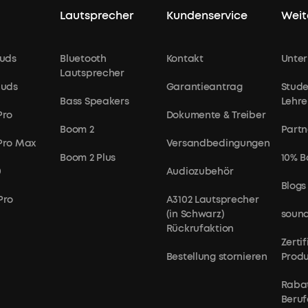
Lautsprecher
Kundenservice
Weit
uds
Bluetooth
Kontakt
Unte
Lautsprecher
buds
Garantieantrag
Stude
Bass Speakers
Lehre
Pro
Dokumente & Treiber
Boom 2
Partn
 Pro Max
Versandbedingungen
Boom 2 Plus
10% B
0
Audiozubehör
Blogs
Pro
A3102 Lautsprecher
(in Schwarz)
sound
Rückrufaktion
Zerti
Bestellung stornieren
Prod
Rabat
Beruf