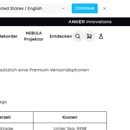
Continue
ited States / English
NEBULA
Rekorder
Entdecken
Projektor
 zusätzlich eine Premium-Versandoptionen
Einloggen
ags.
Meine Bestellung
verfolgen
erzeit
Kosten
Lade Freunde ein & erhalte
rktage
Unter 5kg: 9,99€