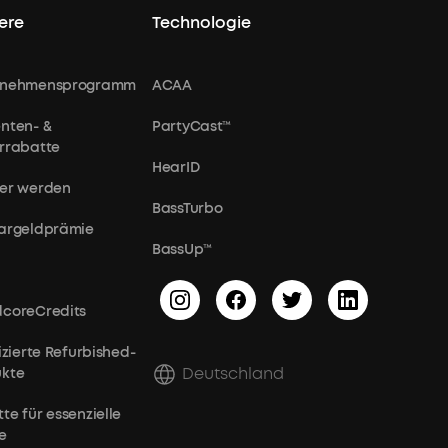
ere
Technologie
rnehmensprogramm
ACAA
nten- &
PartyCast™
rrabatte
HearID
er werden
BassTurbo
argeldprämie
BassUp™
coreCredits
fizierte Refurbished-
Deutschland
ukte
te für essenzielle
e