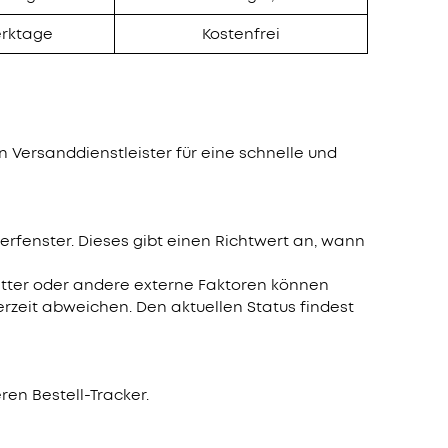
bis zu 80€ pro Empfehlung
erktage
Kostenfrei
 Versanddienstleister für eine schnelle und
erfenster. Dieses gibt einen Richtwert an, wann
Wetter oder andere externe Faktoren können
ferzeit abweichen. Den aktuellen Status findest
ren Bestell-Tracker.