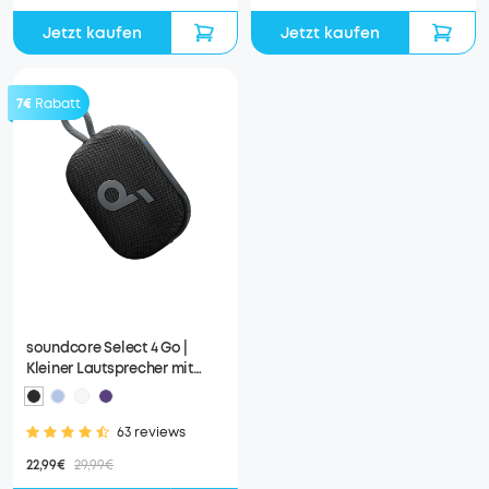
Jetzt kaufen
Jetzt kaufen
7€
Rabatt
soundcore Select 4 Go |
Kleiner Lautsprecher mit
kräftigem Sound
63 reviews
22,99€
29,99€