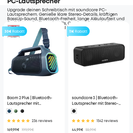
PC-Lautsprecher
Upgrade deinen Schreibtisch mit soundcore PC-
Lautsprechern. Genieße klare Stereo-Details, kräftigen
BassUp-Sound, Bluetooth-Freiheit, lange Akkulaufzeit und
flexibles Audio für Work Calls, Gaming, Filme, Playlists,
Homeoffice, Wohnheime und Wochenendtreffen.
30€
Rabatt
11€
Rabatt
Boom 2 Plus | Bluetooth-
soundcore 3 | Bluetooth-
Lautsprecher mit
Lautsprecher mit Stereo-
mächtigem Bass für
Sound
Draußen
236 reviews
1542 reviews
169,99€
199,99€
44,99€
55,99€