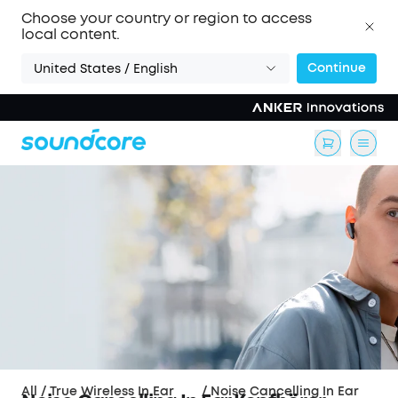
Choose your country or region to access
local content.
Continue
United States / English
All
/
True Wireless In Ear
/
Noise Cancelling In Ear