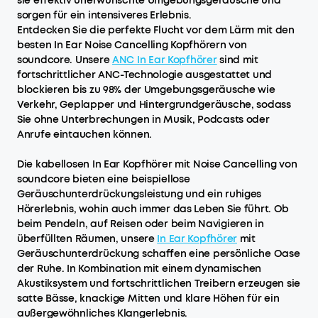
sie effektiv unerwünschte Umgebungsgeräusche und
sorgen für ein intensiveres Erlebnis.
Entdecken Sie die perfekte Flucht vor dem Lärm mit den
besten In Ear Noise Cancelling Kopfhörern von
soundcore. Unsere
ANC
I
n
E
ar
K
opfhörer
sind mit
fortschrittlicher ANC-Technologie ausgestattet und
blockieren bis zu 98% der Umgebungsgeräusche wie
Verkehr, Geplapper und Hintergrundgeräusche, sodass
Sie ohne Unterbrechungen in Musik, Podcasts oder
Anrufe eintauchen können.
Die kabellosen In Ear Kopfhörer mit Noise Cancelling von
soundcore bieten eine beispiellose
Geräuschunterdrückungsleistung und ein ruhiges
Hörerlebnis, wohin auch immer das Leben Sie führt. Ob
beim Pendeln, auf Reisen oder beim Navigieren in
überfüllten Räumen, unsere
In Ear Kopfhörer
mit
Geräuschunterdrückung schaffen eine persönliche Oase
der Ruhe. In Kombination mit einem dynamischen
Akustiksystem und fortschrittlichen Treibern erzeugen sie
satte Bässe, knackige Mitten und klare Höhen für ein
außergewöhnliches Klangerlebnis.