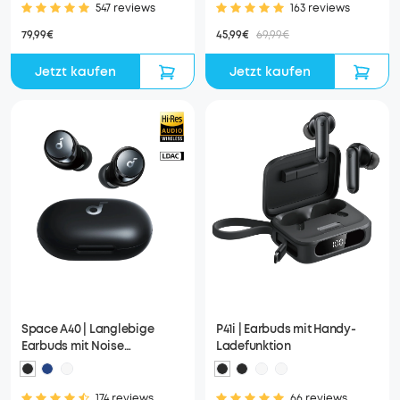
547 reviews
163 reviews
79,99€
45,99€
69,99€
Jetzt kaufen
Jetzt kaufen
Space A40 | Langlebige
P41i | Earbuds mit Handy-
Earbuds mit Noise
Ladefunktion
Cancelling
174 reviews
66 reviews