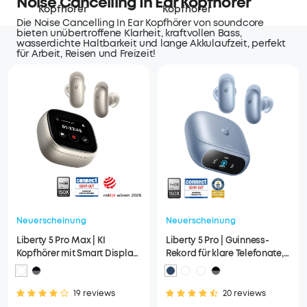
Noise Cancelling In Ear Kopfhörer
Kopfhörer
Kopfhörer
Die Noise Cancelling In Ear Kopfhörer von soundcore
bieten unübertroffene Klarheit, kraftvollen Bass,
wasserdichte Haltbarkeit und lange Akkulaufzeit, perfekt
für Arbeit, Reisen und Freizeit!
Neuerscheinung
Neuerscheinung
Liberty 5 Pro Max | KI
Liberty 5 Pro | Guinness-
Kopfhörer mit Smart Display
Rekord für klare Telefonate,
& KI-Notizassistent
360° ANC 4.0, Dolby Atmos
19 reviews
20 reviews