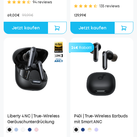
94 reviews
135 reviews
69,00€
99,99€
129,99€
Jetzt kaufen
Jetzt kaufen
24€
Rabatt
Liberty 4 NC | True-Wireless
P40i | True-Wireless Earbuds
Geräuschunterdrückung
mit Smart ANC