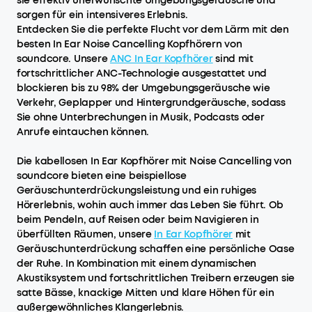
sie effektiv unerwünschte Umgebungsgeräusche und
sorgen für ein intensiveres Erlebnis.
Entdecken Sie die perfekte Flucht vor dem Lärm mit den
besten In Ear Noise Cancelling Kopfhörern von
soundcore. Unsere
ANC
I
n
E
ar
K
opfhörer
sind mit
fortschrittlicher ANC-Technologie ausgestattet und
blockieren bis zu 98% der Umgebungsgeräusche wie
Verkehr, Geplapper und Hintergrundgeräusche, sodass
Sie ohne Unterbrechungen in Musik, Podcasts oder
Anrufe eintauchen können.
Die kabellosen In Ear Kopfhörer mit Noise Cancelling von
soundcore bieten eine beispiellose
Geräuschunterdrückungsleistung und ein ruhiges
Hörerlebnis, wohin auch immer das Leben Sie führt. Ob
beim Pendeln, auf Reisen oder beim Navigieren in
überfüllten Räumen, unsere
In Ear Kopfhörer
mit
Geräuschunterdrückung schaffen eine persönliche Oase
der Ruhe. In Kombination mit einem dynamischen
Akustiksystem und fortschrittlichen Treibern erzeugen sie
satte Bässe, knackige Mitten und klare Höhen für ein
außergewöhnliches Klangerlebnis.