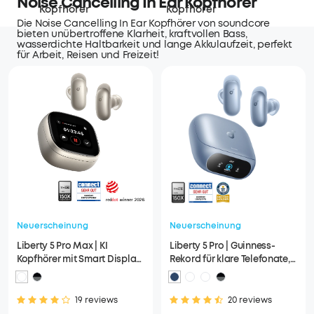
Noise Cancelling In Ear Kopfhörer
Kopfhörer
Kopfhörer
Die Noise Cancelling In Ear Kopfhörer von soundcore
bieten unübertroffene Klarheit, kraftvollen Bass,
wasserdichte Haltbarkeit und lange Akkulaufzeit, perfekt
für Arbeit, Reisen und Freizeit!
Neuerscheinung
Neuerscheinung
Liberty 5 Pro Max | KI
Liberty 5 Pro | Guinness-
Kopfhörer mit Smart Display
Rekord für klare Telefonate,
& KI-Notizassistent
360° ANC 4.0, Dolby Atmos
19 reviews
20 reviews