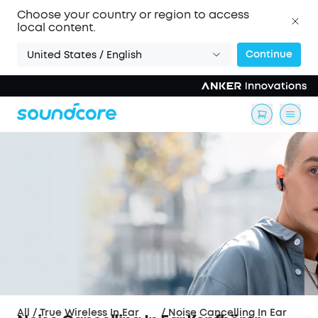
Choose your country or region to access
local content.
Continue
United States / English
All
/
True Wireless In Ear
/
Noise Cancelling In Ear