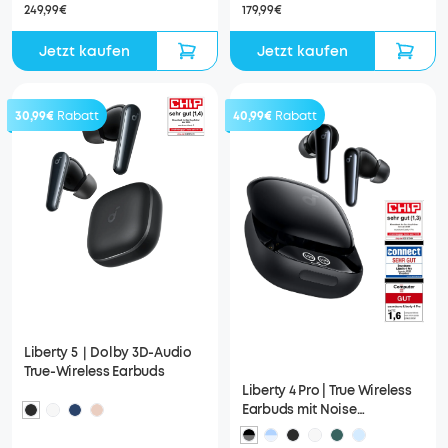
249,99€
179,99€
Jetzt kaufen
Jetzt kaufen
30,99€
Rabatt
40,99€
Rabatt
Liberty 5｜Dolby 3D-Audio
True-Wireless Earbuds
Liberty 4 Pro | True Wireless
Earbuds mit Noise
Cancelling