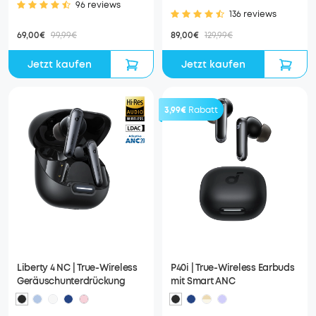
96 reviews
136 reviews
69,00€
99,99€
89,00€
129,99€
Jetzt kaufen
Jetzt kaufen
3,99€
Rabatt
Liberty 4 NC | True-Wireless
P40i | True-Wireless Earbuds
Geräuschunterdrückung
mit Smart ANC