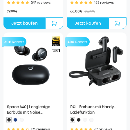
547 reviews
163 reviews
79,99€
66,00€
69,99€
Jetzt kaufen
Jetzt kaufen
30€
Rabatt
40€
Rabatt
Space A40 | Langlebige
P41i | Earbuds mit Handy-
Earbuds mit Noise
Ladefunktion
Cancelling
174 reviews
67 reviews