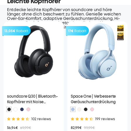
Leichte Kopfhörer
Entdecke leichte Kopfhörer von soundcore und höre
länger, ohne dich beschwert zu fühlen. Genieße weichen
Over-Ear-Komfort, adaptive Geräuschunterdrückung, Hi-
Res-Details, tiefen Bass, Bluetooth-Freiheit und lange
Akkulaufzeit für Reisen, Arbeit, Gaming und tägliche
13,05€
Rabatt
17€
Rabatt
Musik.
soundcore Q30 | Bluetooth-
Space One | Verbesserte
Kopfhörer mit Noise
Geräuschunterdrückung
Cancelling
102 reviews
199 reviews
56,94€
69,99€
82,99€
99,99€