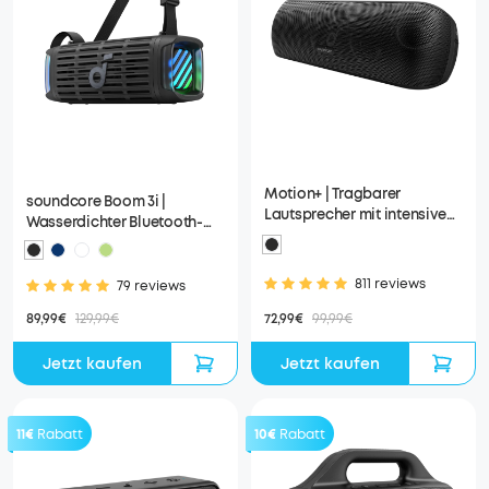
Motion+ | Tragbarer
soundcore Boom 3i |
Lautsprecher mit intensivem
Wasserdichter Bluetooth-
Bass
Lautsprecher
811 reviews
79 reviews
72,99€
99,99€
89,99€
129,99€
Jetzt kaufen
Jetzt kaufen
11€
Rabatt
10€
Rabatt