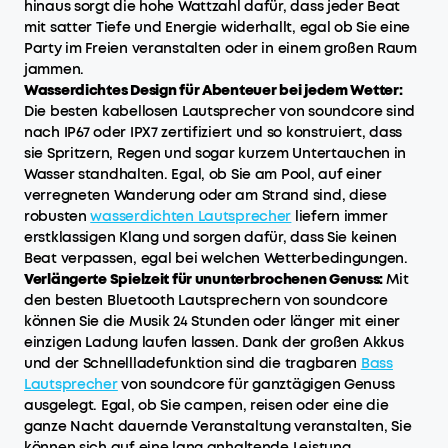
hinaus sorgt die hohe Wattzahl dafür, dass jeder Beat
mit satter Tiefe und Energie widerhallt, egal ob Sie eine
Party im Freien veranstalten oder in einem großen Raum
jammen.
Wasserdichtes Design für Abenteuer bei jedem Wetter:
Die besten kabellosen Lautsprecher von soundcore sind
nach IP67 oder IPX7 zertifiziert und so konstruiert, dass
sie Spritzern, Regen und sogar kurzem Untertauchen in
Wasser standhalten. Egal, ob Sie am Pool, auf einer
verregneten Wanderung oder am Strand sind, diese
robusten
wasserdichten Lautsprecher
liefern immer
erstklassigen Klang und sorgen dafür, dass Sie keinen
Beat verpassen, egal bei welchen Wetterbedingungen.
Verlängerte Spielzeit für ununterbrochenen Genuss:
Mit
den besten Bluetooth Lautsprechern von soundcore
können Sie die Musik 24 Stunden oder länger mit einer
einzigen Ladung laufen lassen. Dank der großen Akkus
und der Schnellladefunktion sind die tragbaren
Bass
Lautsprecher
von soundcore für ganztägigen Genuss
ausgelegt. Egal, ob Sie campen, reisen oder eine die
ganze Nacht dauernde Veranstaltung veranstalten, Sie
können sich auf eine lang anhaltende Leistung