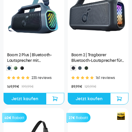
Boom 2 Plus | Bluetooth-
Boom 2 | Tragbarer
Lautsprecher mit
Bluetooth-Lautsprecher für
mächtigem Bass für
mehr Bass
Draußen
235 reviews
161 reviews
169,99€
199,99€
89,99€
129,99€
Jetzt kaufen
Jetzt kaufen
40€
Rabatt
27€
Rabatt