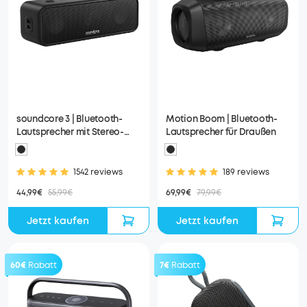
soundcore 3 | Bluetooth-
Motion Boom | Bluetooth-
Lautsprecher mit Stereo-
Lautsprecher für Draußen
Sound
1542 reviews
189 reviews
44,99€
55,99€
69,99€
79,99€
Jetzt kaufen
Jetzt kaufen
60€
Rabatt
7€
Rabatt