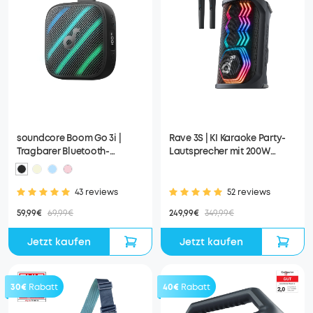
soundcore Boom Go 3i |
Rave 3S | KI Karaoke Party-
Tragbarer Bluetooth-
Lautsprecher mit 200W
Lautsprecher mit
Sound
kraftvollem Bass
43 reviews
52 reviews
59,99€
69,99€
249,99€
349,99€
Jetzt kaufen
Jetzt kaufen
30€
Rabatt
40€
Rabatt