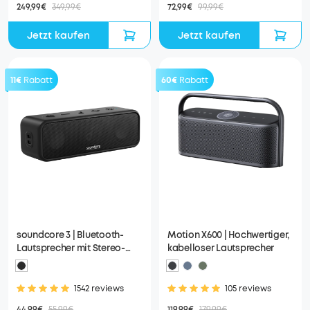
249,99€
349,99€
72,99€
99,99€
Jetzt kaufen
Jetzt kaufen
11€
Rabatt
60€
Rabatt
soundcore 3 | Bluetooth-
Motion X600 | Hochwertiger,
Lautsprecher mit Stereo-
kabelloser Lautsprecher
Sound
1542 reviews
105 reviews
44,99€
55,99€
119,99€
179,99€