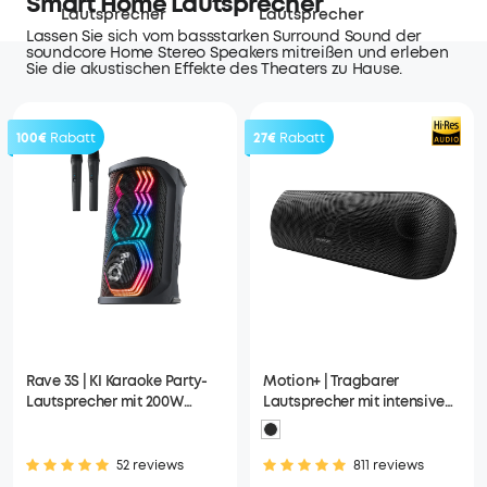
Smart Home Lautsprecher
Lautsprecher
Lautsprecher
Lassen Sie sich vom bassstarken Surround Sound der
soundcore Home Stereo Speakers mitreißen und erleben
Sie die akustischen Effekte des Theaters zu Hause.
100€
Rabatt
27€
Rabatt
Rave 3S | KI Karaoke Party-
Motion+ | Tragbarer
Lautsprecher mit 200W
Lautsprecher mit intensivem
Sound
Bass
52 reviews
811 reviews