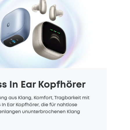
bis zu 80€ pro Empfehlung
ss In Ear Kopfhörer
ng aus Klang, Komfort, Tragbarkeit mit
s
In Ear Kopfhörer,
die für nahtlose
denlangen ununterbrochenen Klang