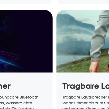
her
Tragbare L
soundcore Bluetooth
Tragbare Lautsprecher 
ass, wasserdichte
Wohnzimmer bis zum Str
erfekt für Outdoor-
und sattem Klang sind B