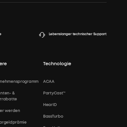
e
Lebenslanger technischer Support
ere
Technologie
rnehmensprogramm
ACAA
nten- &
PartyCast™
rrabatte
HearID
er werden
BassTurbo
argeldprämie