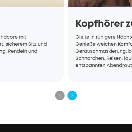
Kopfhörer 
undcore mit
Gleite in ruhigere Näch
t, sicherem Sitz und
Genieße weichen Komfort
ng, Pendeln und
Geräuschmaskierung, be
Schnarchen, Reisen, la
entspannten Abendrout