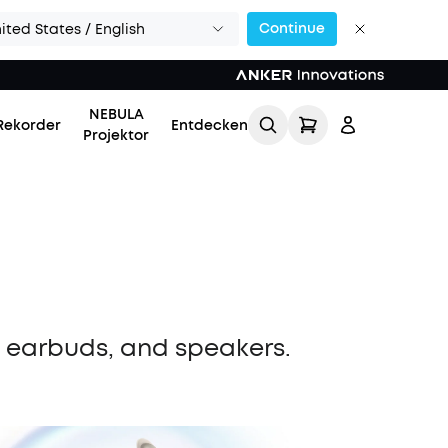
Continue
ited States / English
NEBULA
Rekorder
Entdecken
Projektor
Einloggen
, earbuds, and speakers.
Meine Bestellung
verfolgen
Lade Freunde ein & erhalte