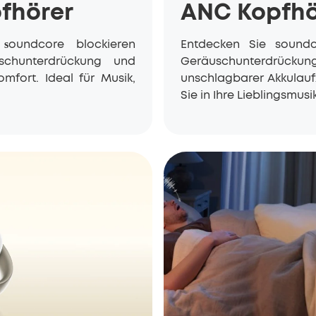
pfhörer
ANC Kopfhö
n
oundcore blockieren
Entdecken Sie
sound
s
schunterdrückung und
Geräuschunterdrückun
mfort. Ideal für Musik,
unschlagbarer Akkulauf
Sie in Ihre Lieblingsmusik