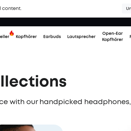
l content.
Un
Open-Ear
eller
Kopfhörer
Earbuds
Lautsprecher
Kopfhörer
llections
ence with our handpicked headphones