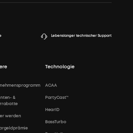
e
Lebenslanger technischer Support
ere
Technologie
rnehmensprogramm
ACAA
nten- &
PartyCast™
rrabatte
HearID
er werden
BassTurbo
argeldprämie