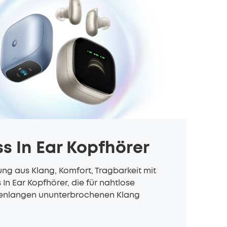
bis zu 80€ pro Empfehlung
ss In Ear Kopfhörer
ng aus Klang, Komfort, Tragbarkeit mit
s
In Ear Kopfhörer,
die für nahtlose
denlangen ununterbrochenen Klang