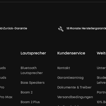
ld-Zurück- Garantie
18 Monate Herstellergaranti
Lautsprecher
Kundenservice
Weit
uds
Bluetooth
Kontakt
Unte
Lautsprecher
buds
Garantieantrag
Stude
Bass Speakers
Lehre
Pro
Dokumente & Treiber
Boom 2
Partn
 Pro Max
Versandbedingungen
Boom 2 Plus
10% B