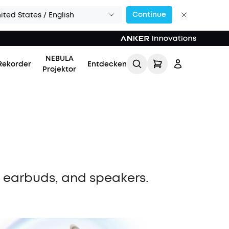
Continue
ited States / English
NEBULA
Rekorder
Entdecken
Projektor
Einloggen
, earbuds, and speakers.
Meine Bestellung
verfolgen
Lade Freunde ein & erhalte