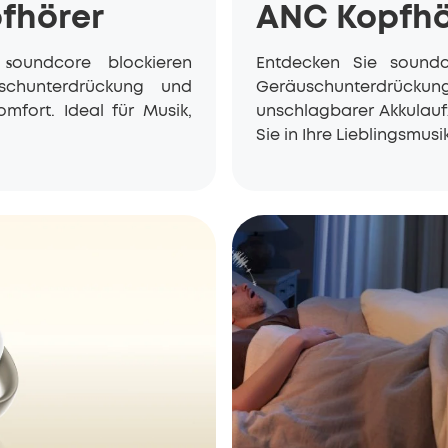
pfhörer
ANC Kopfhö
n
oundcore blockieren
Entdecken Sie
sound
s
schunterdrückung und
Geräuschunterdrückun
mfort. Ideal für Musik,
unschlagbarer Akkulauf
Sie in Ihre Lieblingsmusik