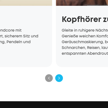
Kopfhörer 
undcore mit
Gleite in ruhigere Näch
t, sicherem Sitz und
Genieße weichen Komfort
ng, Pendeln und
Geräuschmaskierung, be
Schnarchen, Reisen, la
entspannten Abendrout