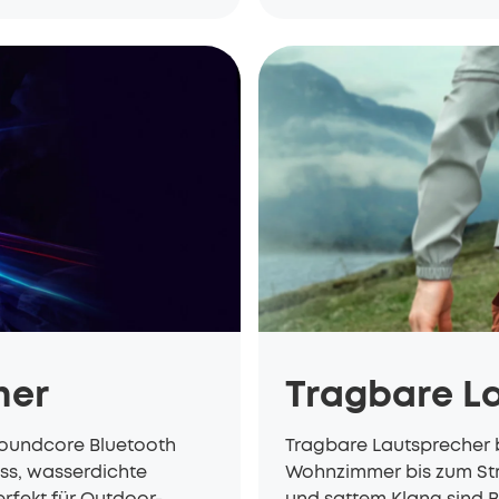
her
Tragbare L
soundcore Bluetooth
Tragbare Lautsprecher 
ass, wasserdichte
Wohnzimmer bis zum Str
erfekt für Outdoor-
und sattem Klang sind B