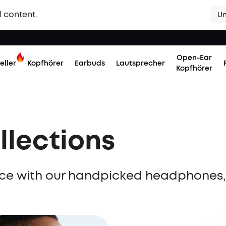
l content.
Un
Open-Ear
eller
Kopfhörer
Earbuds
Lautsprecher
Kopfhörer
llections
ence with our handpicked headphones