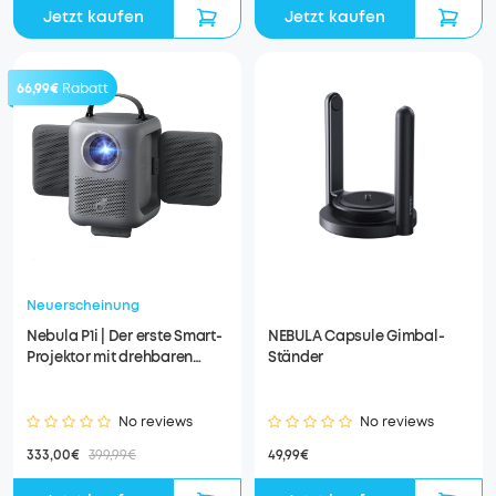
Jetzt kaufen
Jetzt kaufen
66,99€
Rabatt
Neuerscheinung
Nebula P1i | Der erste Smart-
NEBULA Capsule Gimbal-
Projektor mit drehbaren
Ständer
Lautsprechern
No reviews
No reviews
333,00€
399,99€
49,99€