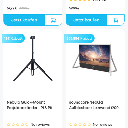
67,99€
79,99€
59,99€
Jetzt kaufen
Jetzt kaufen
18€
Rabatt
269,85€
Rabatt
Nebula Quick-Mount
soundcore Nebula
Projektorständer - P1 & P1i
Aufblasbare Leinwand (200
Zoll)
No reviews
No reviews