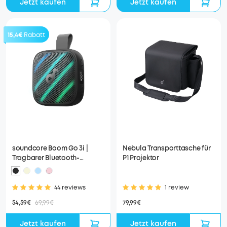
Jetzt kaufen
Jetzt kaufen
15,4€
Rabatt
soundcore Boom Go 3i |
Nebula Transporttasche für
Tragbarer Bluetooth-
P1 Projektor
Lautsprecher mit
kraftvollem Bass
44 reviews
1 review
54,59€
69,99€
79,99€
Jetzt kaufen
Jetzt kaufen