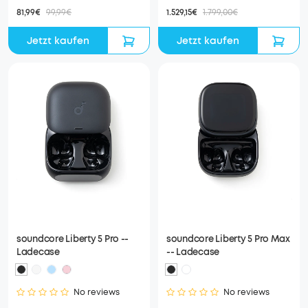
81,99€
99,99€
1.529,15€
1.799,00€
Jetzt kaufen
Jetzt kaufen
soundcore Liberty 5 Pro --
soundcore Liberty 5 Pro Max
Ladecase
-- Ladecase
No reviews
No reviews