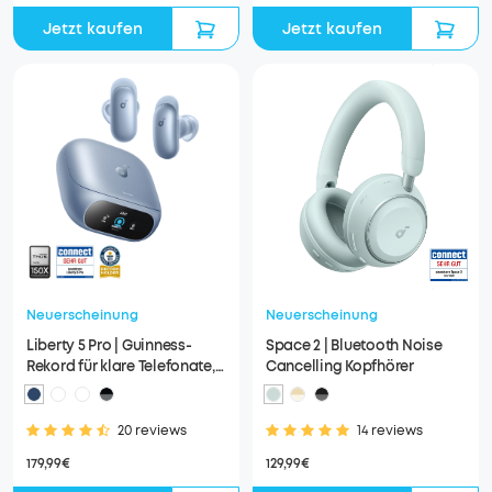
Jetzt kaufen
Jetzt kaufen
Neuerscheinung
Neuerscheinung
Liberty 5 Pro | Guinness-
Space 2 | Bluetooth Noise
Rekord für klare Telefonate,
Cancelling Kopfhörer
360° ANC 4.0, Dolby Atmos
20 reviews
14 reviews
179,99€
129,99€