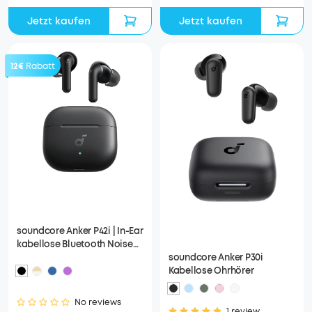
Jetzt kaufen
Jetzt kaufen
12€
Rabatt
soundcore Anker P42i | In-Ear
kabellose Bluetooth Noise
Cancelling Kopfhörer
soundcore Anker P30i
Kabellose Ohrhörer
No reviews
1 review