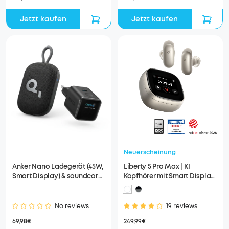
Jetzt kaufen
Jetzt kaufen
Neuerscheinung
Anker Nano Ladegerät (45W,
Liberty 5 Pro Max | KI
Smart Display) & soundcore
Kopfhörer mit Smart Display
select 4 GO
& KI-Notizassistent
No reviews
19 reviews
69,98€
249,99€