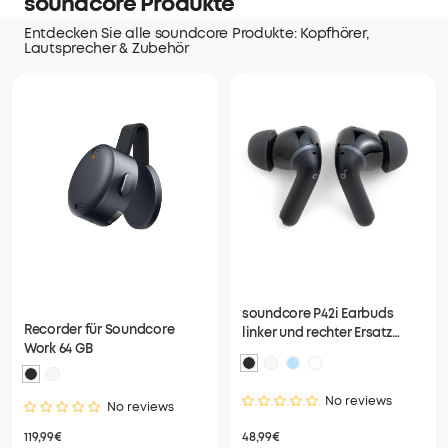
soundcore Produkte
Entdecken Sie alle soundcore Produkte: Kopfhörer,
Lautsprecher & Zubehör
soundcore P42i Earbuds
Recorder für Soundcore
linker und rechter Ersatz
Work 64 GB
Earbuds
No reviews
No reviews
48,99€
119,99€