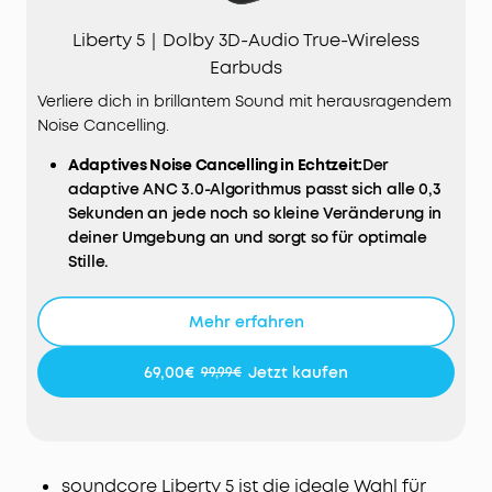
Liberty 5｜Dolby 3D-Audio True-Wireless
Earbuds
Verliere dich in brillantem Sound mit herausragendem
Noise Cancelling.
Adaptives
Noise
Cancelling in Echtzeit:
Der
adaptive ANC 3.0-Algorithmus passt sich alle 0,3
Sekunden an jede noch so kleine Veränderung in
deiner Umgebung an und sorgt so für optimale
Stille.
2× stärkere Geräuschreduktion:
Blockiert Lärm
(300Hz – 3 kHz) doppelt so effektiv und ermöglicht
Mehr erfahren
dir eine ruhige Fahrt in Zug und U-Bahn.
Eindrucksvolles Dolby Audio:
Der Dolby Audio-
69,00€
Jetzt kaufen
99,99€
Algorithmus und die benutzerdefinierten Modi für
Musik, Filme und Podcasts sorgen dafür, dass du
dich mit den Liberty 5 so fühlst, als wärst du
mittendrin.
soundcore Liberty 5 ist die ideale Wahl für
Ausgeglichener & detailreicher Klang:
Dank