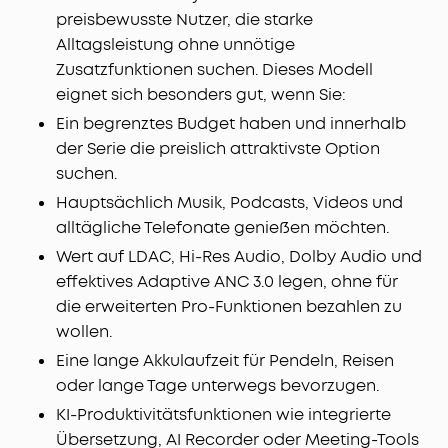
preisbewusste Nutzer, die starke
Wollpapier-Treibern, bassverstärkender Röhren,
LDAC und Hi-Res Audio werden feinste
Alltagsleistung ohne unnötige
Klangnuancen sowie satte, ausgewogene Höhen
Zusatzfunktionen suchen. Dieses Modell
und Bässe wiedergegeben.
eignet sich besonders gut, wenn Sie:
KI-Telefonate mit 6 Mikrofonen:
Diese Earbuds sind
Ein begrenztes Budget haben und innerhalb
mit sechs Mikrofonen, KI-Geräuschunterdrückung
der Serie die preislich attraktivste Option
und einem windbeständigen Algorithmus
suchen.
ausgestattet, sodass natürlich klingende
Gespräche möglich sind.
Hauptsächlich Musik, Podcasts, Videos und
Schnelles Laden, lange Laufzeit:
Im Normal-Modus
alltägliche Telefonate genießen möchten.
bieten die Earbuds mit 1x Laden bis zu 12h, mit
Wert auf LDAC, Hi-Res Audio, Dolby Audio und
dem Case bis zu 48h Spielzeit. Mit ANC sind es 8h
effektives Adaptive ANC 3.0 legen, ohne für
und 32h mit Case. 10
Min.
Schnellladen = 5h.
die erweiterten Pro-Funktionen bezahlen zu
wollen.
Eine lange Akkulaufzeit für Pendeln, Reisen
oder lange Tage unterwegs bevorzugen.
KI-Produktivitätsfunktionen wie integrierte
Übersetzung, AI Recorder oder Meeting-Tools