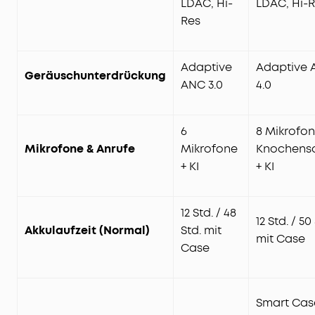
LDAC, Hi-
LDAC, Hi-
Res
Adaptive
Adaptive 
Geräuschunterdrückung
ANC 3.0
4.0
6
8 Mikrofon
Mikrofone & Anrufe
Mikrofone
Knochensc
+ KI
+ KI
12 Std. / 48
12 Std. / 50
Akkulaufzeit (Normal)
Std. mit
mit Case
Case
Smart Cas