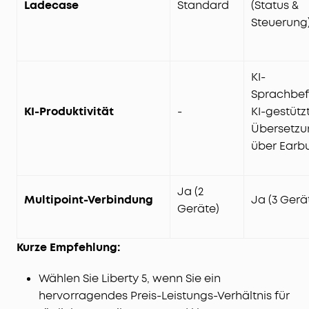
Ladecase
Standard
(Status &
Steuerung
KI-
Sprachbef
KI-Produktivität
-
KI-gestütz
Übersetzu
über Earb
Ja (2
Multipoint-Verbindung
Ja (3 Gerä
Geräte)
Kurze Empfehlung:
Wählen Sie Liberty 5, wenn Sie ein
hervorragendes Preis-Leistungs-Verhältnis für