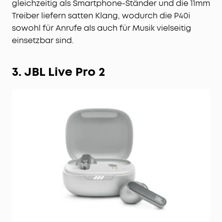
gleichzeitig als Smartphone-Ständer und die 11mm
ein einzigartiges Ladecase, das gleichzeitig als
Treiber liefern satten Klang, wodurch die P40i
Smartphone-Ständer dient, damit du deine
sowohl für Anrufe als auch für Musik vielseitig
Lieblingssendungen freihändig genießen kannst.
einsetzbar sind.
Dieses multifunktionale Design verbessert dein
Filmerlebnis, wenn du unterwegs bist.
3. JBL Live Pro 2