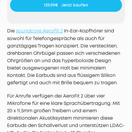
Kopfhörern weißt du immer, was um dich herum
129,99€
Jetzt kaufen
geschieht - auch dann wenn du deine
Lieblingslieder hörst.
Satter Klang:
Die 20 mm × 11,5 mm großen
Racetrack-Treiber und die von soundcore
Die
In-Ear-Kopfhörer sind
soundcore AeroFit 2
entwickelte BassTurbo-Technologie sorgen für
sowohl für Telefongespräche als auch für
tiefe Bässe, klare Mitten und lebendige Höhen.
ganztägiges Tragen konzipiert. Die versteckten,
Freue dich auf kabellosen Hi-Res-Klang, verfeinert
drehbaren Ohrbügel passen sich verschiedenen
durch LDAC.
Ohrgrößen an und das hyperboloide Design
Kristallklare Anrufe:
4 strahlformende Mikrofone
bietet ausgewogenen Halt bei minimalem
und ein hochmoderner KI-Algorithmus erfassen
Kontakt. Die Earbuds sind aus flüssigem Silikon
deine Stimme und filtern gleichzeitig den Lärm
heraus. Selbst in belebten Straßen bleibst du bei
gefertigt und auch mit Brille bequem zu tragen.
wichtigen Gesprächen mühelos zu hören.
Für Anrufe verfügen dei AeroFit 2 über vier
Müheloses Laden für längere Spielzeit:
Lege das
Case auf ein kabelloses Ladegerät für einfaches
Mikrofone für eine klare Sprachübertragung. Mit
Laden ohne Verheddern. Einmal laden bietet 10h
20 x 11,5mm großen Treibern und einem
Musikgenuss und mit dem Ladecase 42h.
direktionalen Akustiksystem minimieren diese
Earbuds den Schallverlust und unterstützen LDAC-