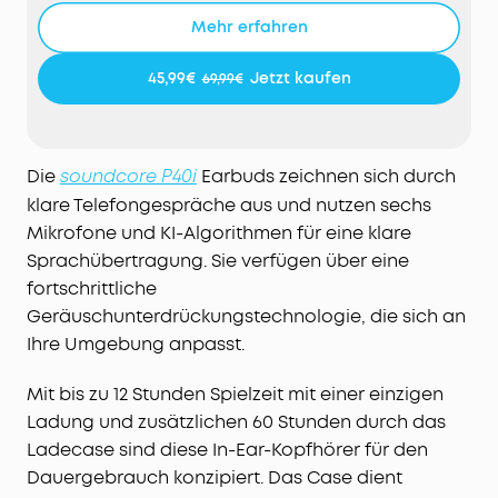
für Ruhe zu sorgen.
Mehr erfahren
LANGE WIEDERGABEZEIT:
Genieße 12 Stunden
Akkulaufzeit mit einer einzigen Aufladung und
45,99€
Jetzt kaufen
69,99€
verlängere die Wiedergabezeit auf 60 Stunden
mit dem Case – mehr als genug für ein paar
Wochen oder sogar einen Monat.
SATTE BEATS:
Die kabellosen soundcore P40i
Die
Earbuds zeichnen sich durch
soundcore P40i
Earbuds verfügen über 11mm-Verbundtreiber für
klare Telefongespräche aus und nutzen sechs
ein intensives Klangerlebnis, das durch die
Mikrofone und KI-Algorithmen für eine klare
BassUp™-Technologie noch verstärkt wird und für
Sprachübertragung. Sie verfügen über eine
intensive Bässe in Echtzeit sorgt.
fortschrittliche
KRISTALLKLARE ANRUFQUALITÄT
: Die soundcore
Geräuschunterdrückungstechnologie, die sich an
P40i Earbuds mit Geräuschunterdrückung sind mit
Ihre Umgebung anpasst.
6 Mikrofonen und einem KI-Algorithmus
ausgestattet, um eine klare Unterhaltung zu
Mit bis zu 12 Stunden Spielzeit mit einer einzigen
ermöglichen. Ob beim Telefonieren oder im
Videochat, deine Stimme wird klar und deutlich
Ladung und zusätzlichen 60 Stunden durch das
übertragen.
Ladecase sind diese In-Ear-Kopfhörer für den
2-IN-1 LADECASE UND SMARTPHONE-HALTER
: Die
Dauergebrauch konzipiert. Das Case dient
kabellosen soundcore P40i Earbuds verfügen über