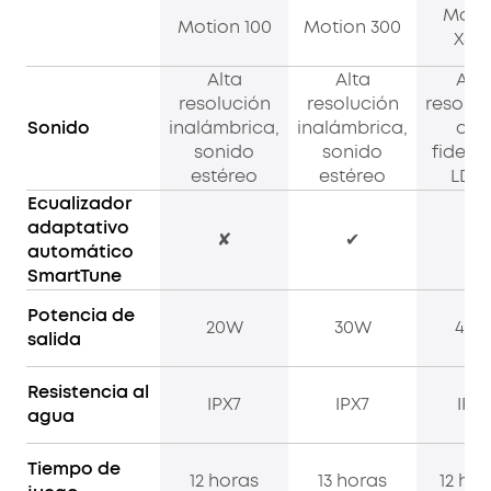
Moti
Motion 100
Motion 300
X50
Alta
Alta
Alta
resolución
resolución
resoluc
Sonido
inalámbrica,
inalámbrica,
alta
sonido
sonido
fidelid
estéreo
estéreo
LDA
Ecualizador
adaptativo
✘
✔
✘
automático
SmartTune
Potencia de
20W
30W
40
salida
Resistencia al
IPX7
IPX7
IPX7
agua
Tiempo de
12 horas
13 horas
12 hor