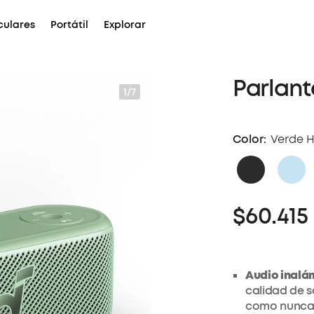
culares
Portátil
Explorar
Parlant
1/7
Color:
Verde 
$60.415
Audio inalám
calidad de s
como nunca 