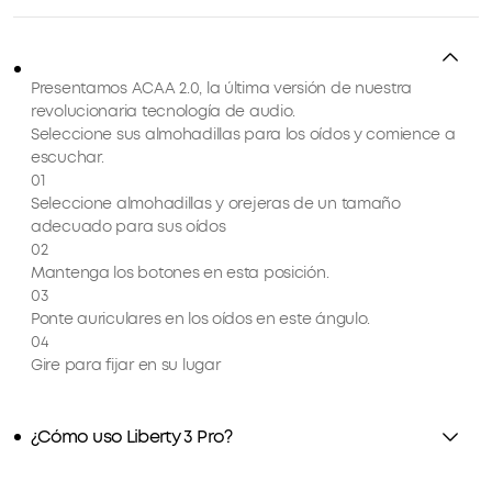
seguro.
Hasta 32 horas de reproducción:
Disfruta de
hasta 8 horas de música con una sola carga,
Presentamos ACAA 2.0, la última versión de nuestra
además obten 3 cargas completas desde el
revolucionaria tecnología de audio.
estuche de carga compacto para extender aún
Seleccione sus almohadillas para los oídos y comience a
más el tiempo de reproducción. Recarga el
escuchar.
estuche mediante un cable USB-C o un cargador
01
inalámbrico.
Seleccione almohadillas y orejeras de un tamaño
adecuado para sus oídos
02
Mantenga los botones en esta posición.
03
Ponte auriculares en los oídos en este ángulo.
04
Gire para fijar en su lugar
¿Cómo uso Liberty 3 Pro?