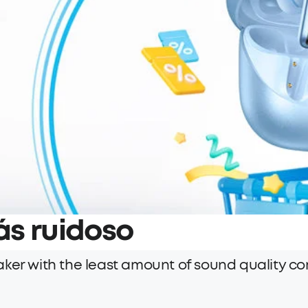
ás ruidoso
ker with the least amount of sound quality com