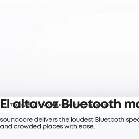
El altavoz Bluetooth m
Todo
/
El altavoz Bluetooth más ruidoso
soundcore delivers the loudest Bluetooth spea
and crowded places with ease.