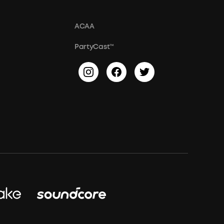
ACAA
PartyCast™