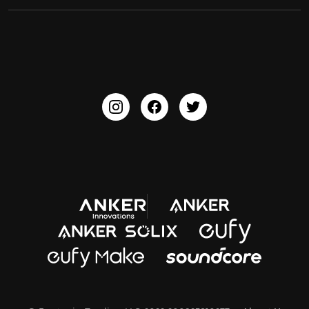
ACAA
PartyCast™