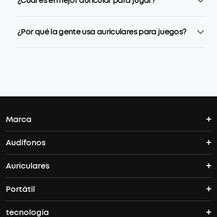
¿Cuál es el mejor auricular para jugar?
¿Por qué la gente usa auriculares para juegos?
Marca
Audífonos
La historia de Soundcore
Auriculares
Espacio
Donde comprar
Portátil
Libertad
Vida y más
tecnología
Mini y Más
Vida y más